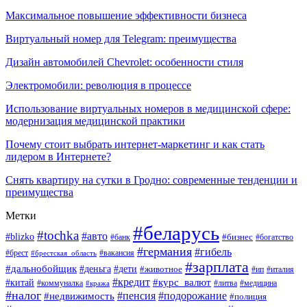
Максимальное повышение эффективности бизнеса
Виртуальный номер для Telegram: преимущества
Дизайн автомобилей Chevrolet: особенности стиля
Электромобили: революция в процессе
Использование виртуальных номеров в медицинской сфере:
модернизация медицинской практики
Почему стоит выбрать интернет-маркетинг и как стать
лидером в Интернете?
Снять квартиру на сутки в Гродно: современные тенденции и
преимущества
Метки
#беларусь
#tochka
#авто
#blizko
#банк
#бизнес
#богатство
#германия
#гибель
#вакансия
#брест
#брестская_область
#зарплата
#дальнобойщик
#дети
#деньга
#животное
#италия
#ип
#кредит
#курс_валют
#китай
#литва
#медицина
#коммуналка
#кража
#налог
#пенсия
#подорожание
#недвижимость
#полиция