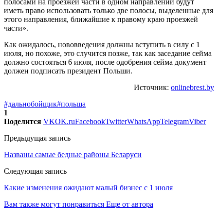
полосами на проезжей части в одном направлении будут
иметь право использовать только две полосы, выделенные для
этого направления, ближайшие к правому краю проезжей
части».
Как ожидалось, нововведения должны вступить в силу с 1
июля, но похоже, это случится позже, так как заседание сейма
должно состояться 6 июля, после одобрения сейма документ
должен подписать президент Польши.
Источник:
onlinebrest.by
#дальнобойщик
#польша
1
Поделится
VK
OK.ru
Facebook
Twitter
WhatsApp
Telegram
Viber
Предыдущая запись
Названы самые бедные районы Беларуси
Следующая запись
Какие изменения ожидают малый бизнес с 1 июля
Вам также могут понравиться
Еще от автора