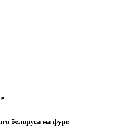
уре
го белоруса на фуре