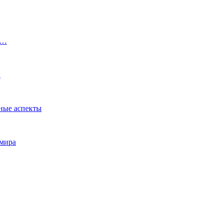
ю…
и
ные аспекты
 мира