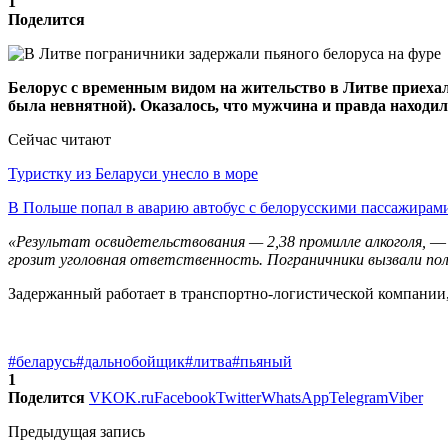
1
Поделится
Белорус с временным видом на жительство в Литве приехал 
была невнятной). Оказалось, что мужчина и правда находил
Сейчас читают
Туристку из Беларуси унесло в море
В Польше попал в аварию автобус с белорусскими пассажирам
«Результат освидетельствования — 2,38 промилле алкоголя,
— 
грозит уголовная ответственность. Пограничники вызвали по
Задержанный работает в транспортно-логистической компании,
#беларусь
#дальнобойщик
#литва
#пьяный
1
Поделится
VK
OK.ru
Facebook
Twitter
WhatsApp
Telegram
Viber
Предыдущая запись