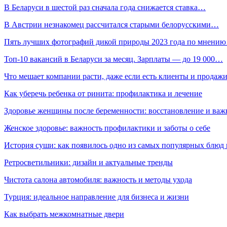
В Беларуси в шестой раз сначала года снижается ставка…
В Австрии незнакомец рассчитался старыми белорусскими…
Пять лучших фотографий дикой природы 2023 года по мнени
Топ-10 вакансий в Беларуси за месяц. Зарплаты — до 19 000…
Что мешает компании расти, даже если есть клиенты и продаж
Как уберечь ребенка от ринита: профилактика и лечение
Здоровье женщины после беременности: восстановление и важ
Женское здоровье: важность профилактики и заботы о себе
История суши: как появилось одно из самых популярных блюд
Ретросветильники: дизайн и актуальные тренды
Чистота салона автомобиля: важность и методы ухода
Турция: идеальное направление для бизнеса и жизни
Как выбрать межкомнатные двери