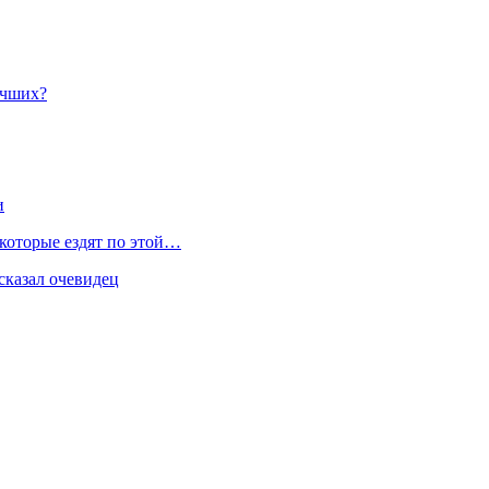
учших?
и
 которые ездят по этой…
сказал очевидец