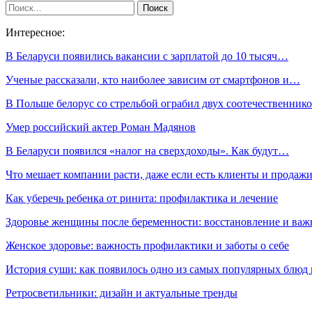
Интересное:
В Беларуси появились вакансии с зарплатой до 10 тысяч…
Ученые рассказали, кто наиболее зависим от смартфонов и…
В Польше белорус со стрельбой ограбил двух соотечественник
Умер российский актер Роман Мадянов
В Беларуси появился «налог на сверхдоходы». Как будут…
Что мешает компании расти, даже если есть клиенты и продаж
Как уберечь ребенка от ринита: профилактика и лечение
Здоровье женщины после беременности: восстановление и важ
Женское здоровье: важность профилактики и заботы о себе
История суши: как появилось одно из самых популярных блюд
Ретросветильники: дизайн и актуальные тренды