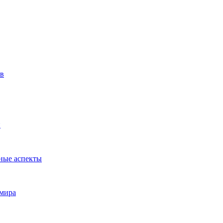
ов
и
ные аспекты
 мира