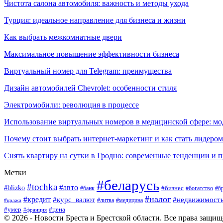
Чистота салона автомобиля: важность и методы ухода
Турция: идеальное направление для бизнеса и жизни
Как выбрать межкомнатные двери
Максимальное повышение эффективности бизнеса
Виртуальный номер для Telegram: преимущества
Дизайн автомобилей Chevrolet: особенности стиля
Электромобили: революция в процессе
Использование виртуальных номеров в медицинской сфере: м
Почему стоит выбрать интернет-маркетинг и как стать лидером
Снять квартиру на сутки в Гродно: современные тенденции и 
Метки
#беларусь
#tochka
#авто
#blizko
#банк
#бизнес
#богатство
#б
#налог
#кредит
#курс_валют
#недвижимост
#литва
#медицина
#кража
#умер
#цена
#франция
© 2026 - Новости Бреста и Брестской области. Все права защи