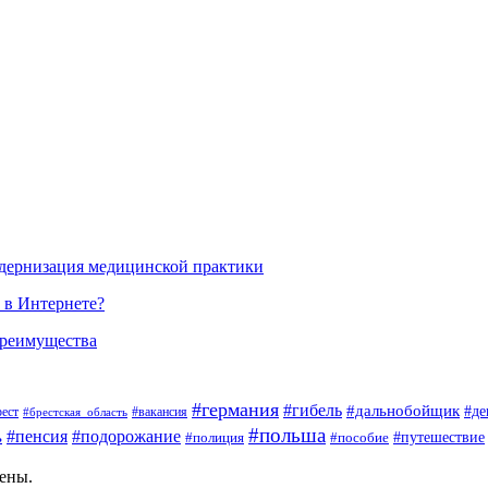
одернизация медицинской практики
 в Интернете?
преимущества
#германия
#гибель
#дальнобойщик
#де
#вакансия
рест
#брестская_область
#польша
#пенсия
#подорожание
ь
#пособие
#путешествие
#полиция
щены.