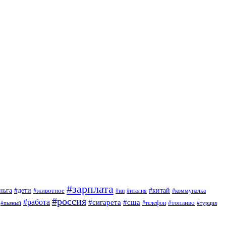
#зарплата
#дети
#китай
ньга
#животное
#италия
#ип
#коммуналка
#россия
#работа
#сигарета
#сша
#топливо
#пьяный
#телефон
#турция