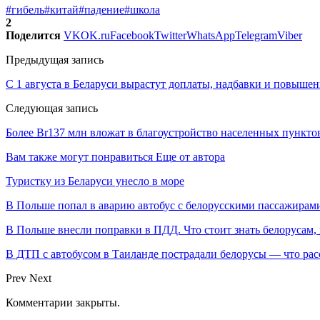
#гибель
#китай
#падение
#школа
2
Поделится
VK
OK.ru
Facebook
Twitter
WhatsApp
Telegram
Viber
Предыдущая запись
С 1 августа в Беларуси вырастут доплаты, надбавки и повыше
Следующая запись
Более Br137 млн вложат в благоустройство населенных пунктов
Вам также могут понравиться
Еще от автора
Туристку из Беларуси унесло в море
В Польше попал в аварию автобус с белорусскими пассажирам
В Польше внесли поправки в ПДД. Что стоит знать белорусам,
В ДТП с автобусом в Таиланде пострадали белорусы — что рас
Prev
Next
Комментарии закрыты.