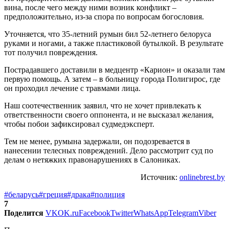
вина, после чего между ними возник конфликт –
предположительно, из-за спора по вопросам богословия.
Уточняется, что 35-летний румын бил 52-летнего белоруса
руками и ногами, а также пластиковой бутылкой. В результате
тот получил повреждения.
Пострадавшего доставили в медцентр «Карион» и оказали там
первую помощь. А затем – в больницу города Полигирос, где
он проходил лечение с травмами лица.
Наш соотечественник заявил, что не хочет привлекать к
ответственности своего оппонента, и не высказал желания,
чтобы побои зафиксировал судмедэксперт.
Тем не менее, румына задержали, он подозревается в
нанесении телесных повреждений. Дело рассмотрит суд по
делам о нетяжких правонарушениях в Салониках.
Источник:
onlinebrest.by
#беларусь
#греция
#драка
#полиция
7
Поделится
VK
OK.ru
Facebook
Twitter
WhatsApp
Telegram
Viber