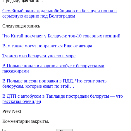
Предыдущая запись
Семейный экипаж дальнобойщиков из Беларуси попал в
серьезную аварию под Волгоградом
Следующая запись
Что Китай покупает у Беларуси: топ-10 товарных позиций
Вам также могут понравиться
Еще от автора
Туристку из Беларуси унесло в море
В Польше попал в аварию автобус с белорусскими
пассажирами
В Польше внесли поправки в ПДД. Что стоит знать
белорусам, которые ездят по этой…
В ДТП с автобусом в Таиланде пострадали белорусы — что
рассказал очевидец
Prev
Next
Комментарии закрыты.