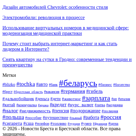
Дизайн автомобилей Chevrolet: особенности стиля
Электромобили: революция в процессе
Использование виртуальных номеров в медицинской сфере:
модернизация медицинской практики
Почему стоит выбрать интернет-маркетинг и как стать
лидером в Интернете?
Снять квартиру на сутки в Гродно: современные тенденции и
преимущества
Метки
#беларусь
#tochka
#авто
#blizko
#банк
#бизнес
#богатство
#германия
#гибель
#вакансия
#брест
#брестская_область
#зарплата
#дальнобойщик
#дети
#деньга
#животное
#италия
#ип
#кредит
#курс_валют
#китай
#литва
#медицина
#коммуналка
#кража
#налог
#пенсия
#подорожание
#недвижимость
#полиция
#польша
#россия
#работа
#пособие
#путешествие
#пьяный
#сигарета
#сша
#топливо
#умер
#цена
#телефон
#турция
#франция
© 2026 - Новости Бреста и Брестской области. Все права
защищены.