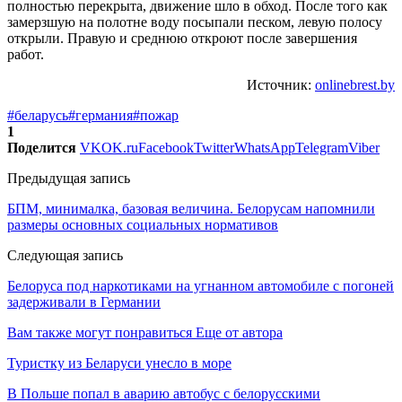
полностью перекрыта, движение шло в обход. После того как
замерзшую на полотне воду посыпали песком, левую полосу
открыли. Правую и среднюю откроют после завершения
работ.
Источник:
onlinebrest.by
#беларусь
#германия
#пожар
1
Поделится
VK
OK.ru
Facebook
Twitter
WhatsApp
Telegram
Viber
Предыдущая запись
БПМ, минималка, базовая величина. Белорусам напомнили
размеры основных социальных нормативов
Следующая запись
Белоруса под наркотиками на угнанном автомобиле с погоней
задерживали в Германии
Вам также могут понравиться
Еще от автора
Туристку из Беларуси унесло в море
В Польше попал в аварию автобус с белорусскими