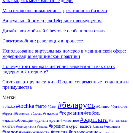
Как выбрать межкомнатные двери
Максимальное повышение эффективности бизнеса
Виртуальный номер для Telegram: преимущества
Дизайн автомобилей Chevrolet: особенности стиля
Электромобили: революция в процессе
Использование виртуальных номеров в медицинской сфере:
модернизация медицинской практики
Почему стоит выбрать интернет-маркетинг и как стать
лидером в Интернете?
Снять квартиру на сутки в Гродно: современные тенденции и
преимущества
Метки
#беларусь
#tochka
#авто
#blizko
#банк
#бизнес
#богатство
#германия
#гибель
#вакансия
#брест
#брестская_область
#зарплата
#дальнобойщик
#дети
#деньга
#животное
#италия
#ип
#кредит
#курс_валют
#китай
#литва
#медицина
#коммуналка
#кража
#налог
#пенсия
#подорожание
#недвижимость
#полиция