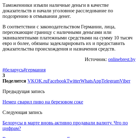
Таможенники изъяли наличные деньги в качестве
доказательств и начали уголовное расследование по
подозрению в отмывании денег.
В соответствии с законодательством Германии, лица,
пересекающие границу с наличными деньгами или
эквивалентными платежными средствами на сумму 10 тысяч
евро и более, обязаны задекларировать их и предоставить
доказательства происхождения и назначения средств.
Источник:
onlinebrest.by
#беларусь
#германия
3
Поделится
VK
OK.ru
Facebook
Twitter
WhatsApp
Telegram
Viber
Предыдущая запись
Немец сварил пиво на березовом соке
Следующая запись
Белорусы в марте вновь активно продавали валюту. Что по
цифрам?