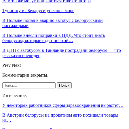
Вам также могут понравиться
Еще от автора
Туристку из Беларуси унесло в море
В Польше попал в аварию автобус с белорусскими
пассажирами
В Польше внесли поправки в ПДД. Что стоит знать
белорусам, которые ездят по этой…
В ДТП с автобусом в Таиланде пострадали белорусы — что
рассказал очевидец
Prev
Next
Комментарии закрыты.
Интересное:
У некоторых работников сферы здравоохранения вырастет…
В Австрии белорусы на прокатном авто похищали товары
из…