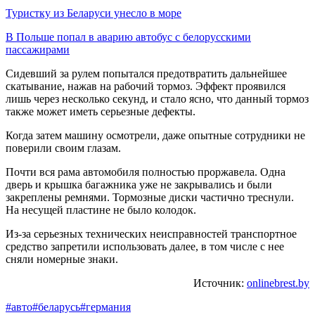
Туристку из Беларуси унесло в море
В Польше попал в аварию автобус с белорусскими
пассажирами
Сидевший за рулем попытался предотвратить дальнейшее
скатывание, нажав на рабочий тормоз. Эффект проявился
лишь через несколько секунд, и стало ясно, что данный тормоз
также может иметь серьезные дефекты.
Когда затем машину осмотрели, даже опытные сотрудники не
поверили своим глазам.
Почти вся рама автомобиля полностью проржавела. Одна
дверь и крышка багажника уже не закрывались и были
закреплены ремнями. Тормозные диски частично треснули.
На несущей пластине не было колодок.
Из-за серьезных технических неисправностей транспортное
средство запретили использовать далее, в том числе с нее
сняли номерные знаки.
Источник:
onlinebrest.by
#авто
#беларусь
#германия