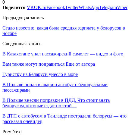
0
Поделится
VK
OK.ru
Facebook
Twitter
WhatsApp
Telegram
Viber
Предыдущая запись
Стало известно, какая была средняя зарплата у белорусов в
ноябре
Следующая запись
В Казахстане упал пассажирский самолет — видео и фото
Вам также могут понравиться
Еще от автора
Туристку из Беларуси унесло в море
В Польше попал в аварию автобус с белорусскими
пассажирами
В Польше внесли поправки в ПДД. Что стоит знать
белорусам, которые ездят по этой…
В ДТП с автобусом в Таиланде пострадали белорусы — что
рассказал очевидец
Prev
Next