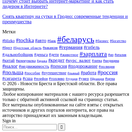
Почему стоит выбрать интернет-маркетинг и как стать
лидером в Интернете?
Снять квартиру на сутки в Гродно: современные тенденции и
преимущества
Метки
#беларусь
#tochka
#авто
#blizko
#банк
#бизнес
#богатство
#германия
#гибель
#вакансия
#брест
#брестская_область
#зарплата
#дальнобойщик
#дети
#деньга
#животное
#италия
#ип
#кредит
#курс_валют
#китай
#литва
#медицина
#коммуналка
#кража
#налог
#пенсия
#подорожание
#недвижимость
#полиция
#польша
#россия
#работа
#пособие
#путешествие
#пьяный
#сигарета
#сша
#топливо
#умер
#цена
#телефон
#турция
#франция
© 2026 - Новости Бреста и Брестской области. Все права
защищены.
Любое копирование материалов с нашего ресурса разрешается
только с обратной активной ссылкой на страницу статьи.
Все материалы опубликованные на сайте взяты с открытых
источников и других порталов интернета, все права на
авторство принадлежат их законным владельцам.
Sign in