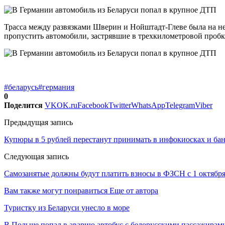
Трасса между развязками Шверин и Нойштадт-Глеве была на нес
пропустить автомобили, застрявшие в трехкилометровой пробк
#беларусь
#германия
0
Поделится
VK
OK.ru
Facebook
Twitter
WhatsApp
Telegram
Viber
Предыдущая запись
Купюры в 5 рублей перестанут принимать в инфокиосках и банк
Следующая запись
Самозанятые должны будут платить взносы в ФЗСН с 1 октябр
Вам также могут понравиться
Еще от автора
Туристку из Беларуси унесло в море
В Польше попал в аварию автобус с белорусскими пассажирам