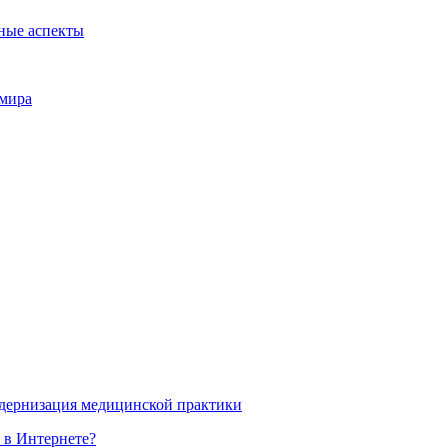
ные аспекты
 мира
одернизация медицинской практики
 в Интернете?