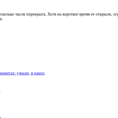
колько часов перекрыта. Хотя на короткое время ее открыли, ог
е.
оматах: узнали, в каких
я
и