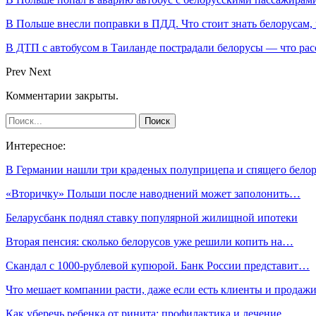
В Польше внесли поправки в ПДД. Что стоит знать белорусам,
В ДТП с автобусом в Таиланде пострадали белорусы — что рас
Prev
Next
Комментарии закрыты.
Интересное:
В Германии нашли три краденых полуприцепа и спящего белор
«Вторичку» Польши после наводнений может заполонить…
Беларусбанк поднял ставку популярной жилищной ипотеки
Вторая пенсия: сколько белорусов уже решили копить на…
Скандал с 1000-рублевой купюрой. Банк России представит…
Что мешает компании расти, даже если есть клиенты и продаж
Как уберечь ребенка от ринита: профилактика и лечение