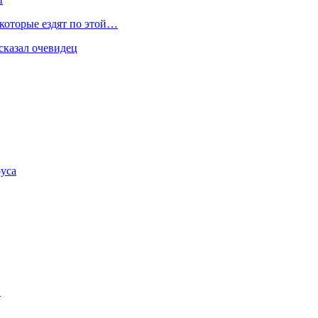
 которые ездят по этой…
сказал очевидец
уса
и