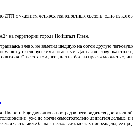
 ДТП с участием четырех транспортных средств, одно из котор
е А24 на территории города Нойштадт-Глеве.
траиваясь влево, не заметил шедшую на обгон другую легковушку
ковую машину с белорусскими номерами. Данная легковушка столк
 вызова. С него к тому же упал на бок на проезжую часть один
и
 Шверин. Еще для одного пострадавшего водителя достаточной 
толкновении, уже не могли самостоятельно двигаться дальше, и
езжая часть также была в нескольких местах повреждена, ее п