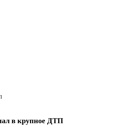
П
пал в крупное ДТП