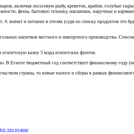
аров, включая лососевую рыбу, креветок, крабов, голубые сыры
жности, фены, бытовую технику, наушники, наручные и карманн
. А значит и питание в отелях (судя по списку продуктов это буд
огольных напитков местного и импортного производства. Списо
 египетскую казну 5 млрд египетских фунтов.
но. В Египте бюджетный год соответствует финансовому году (не
льством страны, то новые налоги и сборы в рамках финансового 
Вот что нужно