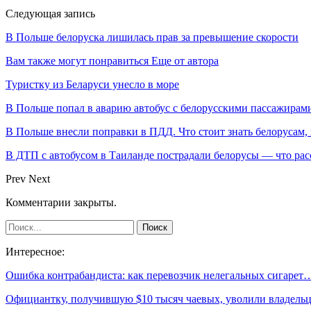
Следующая запись
В Польше белоруска лишилась прав за превышение скорости
Вам также могут понравиться
Еще от автора
Туристку из Беларуси унесло в море
В Польше попал в аварию автобус с белорусскими пассажирам
В Польше внесли поправки в ПДД. Что стоит знать белорусам,
В ДТП с автобусом в Таиланде пострадали белорусы — что рас
Prev
Next
Комментарии закрыты.
Интересное:
Ошибка контрабандиста: как перевозчик нелегальных сигарет
Официантку, получившую $10 тысяч чаевых, уволили владел