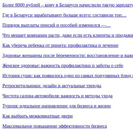
Более 8000 рублей – кому в Беларуси начислили такую зарплат
Где в Беларуси зарабатывают больше всего: составили топ…
Порядок выплаты пенсий и пособий изменился —…
Что мешает компании расти, даже если есть клиенты и продаж
Как уберечь ребенка от ринита: профилактика и лечение
Здоровье женщины после беременности: восстановление и важ
Женское здоровье: важность профилактики и заботы о себе
История суши: как появилось одно из самых популярных блюд
Ретросветильники: дизайн и актуальные тренды
Чистота салона автомобиля: важность и методы ухода
Турция: идеальное направление для бизнеса и жизни
Как выбрать межкомнатные двери
Максимальное повышение эффективности бизнеса