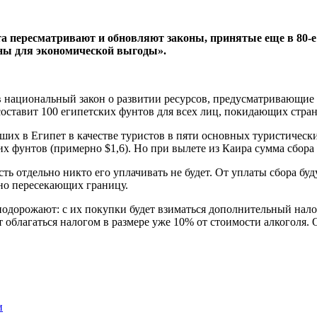
а пересматривают и обновляют законы, принятые еще в 80-е
ны для экономической выгоды».
в национальный закон о развитии ресурсов, предусматривающие 
оставит 100 египетских фунтов для всех лиц, покидающих стран
вших в Египет в качестве туристов в пяти основных туристиче
х фунтов (примерно $1,6). Но при вылете из Каира сумма сбора 
сть отдельно никто его уплачивать не будет. От уплаты сбора б
рно пересекающих границу.
дорожают: с их покупки будет взиматься дополнительный налог 
ет облагаться налогом в размере уже 10% от стоимости алкоголя
и