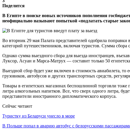
3
Поделится
В Египте в поиске новых источников пополнения госбюджет
неофициально называют попыткой «подлатать старые зако
Во вторник 29 мая Палата представителей одобрила поправки 
категорий путешественников, включая туристов. Сумма сбора с
Однако сумма выездного сбора для выезда иностранцев, въеха
Луксор, Асуан и Марса-Матрух — составит только 50 египетски
Выездной сбор будет уже включен в стоимость авиабилета, то е
грузовиков, автобусов и других транспортных средств, регуля
Товары в египетских магазинах беспошлинной торговли тоже по
литра алкогольных напитков. Все, что сверх одного литра, буд
представители иностранного дипломатического корпуса.
Сейчас читают
Туристку из Беларуси унесло в море
В Польше попал в аварию автобус с белорусскими пассажирам