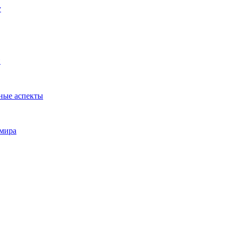
у
и
ные аспекты
 мира