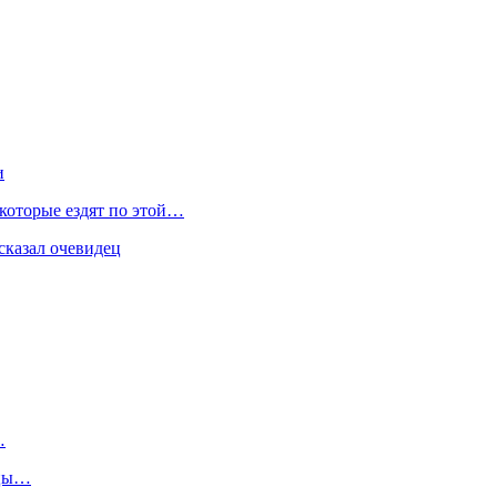
и
 которые ездят по этой…
сказал очевидец
…
ьцы…