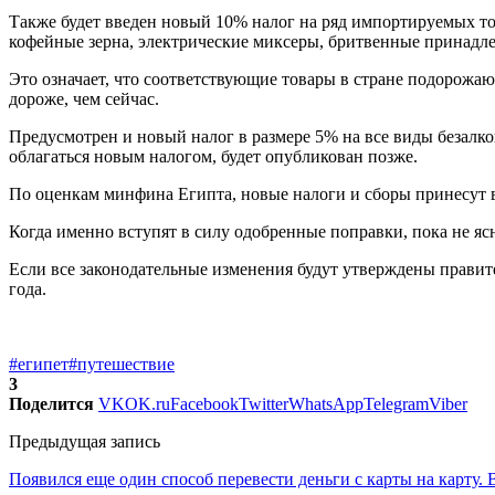
Также будет введен новый 10% налог на ряд импортируемых тов
кофейные зерна, электрические миксеры, бритвенные принадле
Это означает, что соответствующие товары в стране подорожают
дороже, чем сейчас.
Предусмотрен и новый налог в размере 5% на все виды безалк
облагаться новым налогом, будет опубликован позже.
По оценкам минфина Египта, новые налоги и сборы принесут в
Когда именно вступят в силу одобренные поправки, пока не яс
Если все законодательные изменения будут утверждены правите
года.
#египет
#путешествие
3
Поделится
VK
OK.ru
Facebook
Twitter
WhatsApp
Telegram
Viber
Предыдущая запись
Появился еще один способ перевести деньги с карты на карту. 