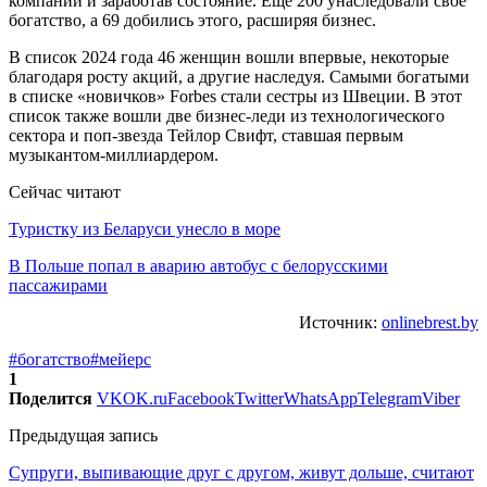
компании и заработав состояние. Еще 200 унаследовали свое
богатство, а 69 добились этого, расширяя бизнес.
В список 2024 года 46 женщин вошли впервые, некоторые
благодаря росту акций, а другие наследуя. Самыми богатыми
в списке «новичков» Forbes стали сестры из Швеции. В этот
список также вошли две бизнес-леди из технологического
сектора и поп-звезда Тейлор Свифт, ставшая первым
музыкантом-миллиардером.
Сейчас читают
Туристку из Беларуси унесло в море
В Польше попал в аварию автобус с белорусскими
пассажирами
Источник:
onlinebrest.by
#богатство
#мейерс
1
Поделится
VK
OK.ru
Facebook
Twitter
WhatsApp
Telegram
Viber
Предыдущая запись
Супруги, выпивающие друг с другом, живут дольше, считают