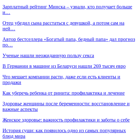
Зарплатный рейтинг Минска – узнали, кто получает больше
и…
Отец убедил сына расстаться с девушкой, а потом сам на
ней…
Автор бестселлера «Богатый папа, бедный папа» дал прогноз
по…
Ученые нашли неожиданную пользу секса
В Германии в машине из Беларуси нашли 269 тысяч евро
Что мешает компании расти, даже если есть клиенты и
продажи
Как уберечь ребенка от ринита: профилактика и лечение
Здоровье женщины после беременности: восстановление и
важные аспекты
Женское здоровье: важность профилактики и заботы о себе
История суши: как появилось одно из самых популярных
блюд мира