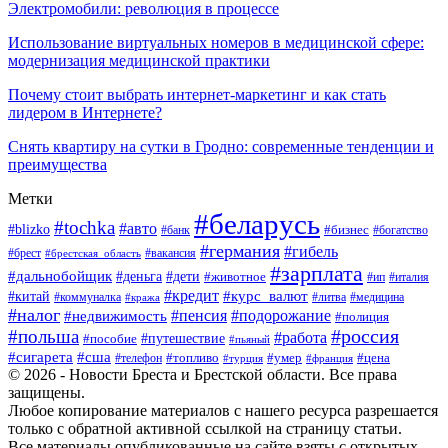
Электромобили: революция в процессе
Использование виртуальных номеров в медицинской сфере:
модернизация медицинской практики
Почему стоит выбрать интернет-маркетинг и как стать
лидером в Интернете?
Снять квартиру на сутки в Гродно: современные тенденции и
преимущества
Метки
#беларусь
#tochka
#авто
#blizko
#банк
#бизнес
#богатство
#германия
#гибель
#вакансия
#брест
#брестская_область
#зарплата
#дальнобойщик
#дети
#деньга
#животное
#италия
#ип
#кредит
#курс_валют
#китай
#литва
#медицина
#коммуналка
#кража
#налог
#пенсия
#подорожание
#недвижимость
#полиция
#польша
#россия
#работа
#пособие
#путешествие
#пьяный
#сигарета
#сша
#топливо
#умер
#цена
#телефон
#турция
#франция
© 2026 - Новости Бреста и Брестской области. Все права
защищены.
Любое копирование материалов с нашего ресурса разрешается
только с обратной активной ссылкой на страницу статьи.
Все материалы опубликованные на сайте взяты с открытых