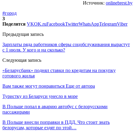
Источник:
onlinebrest.by
#город
3
Поделится
VK
OK.ru
Facebook
Twitter
WhatsApp
Telegram
Viber
Предыдущая запись
Зарплаты ряда работников сферы соцобслуживания вырастут
с 1 июля. У кого и на сколько?
Следующая запись
«Беларусбанк» поднял ставки по кредитам на покупку
готового жилья
Вам также могут понравиться
Еще от автора
Туристку из Беларуси унесло в море
В Польше попал в аварию автобус с белорусскими
пассажирами
В Польше внесли поправки в ПДД. Что стоит знать
белорусам, которые ездят по этой…