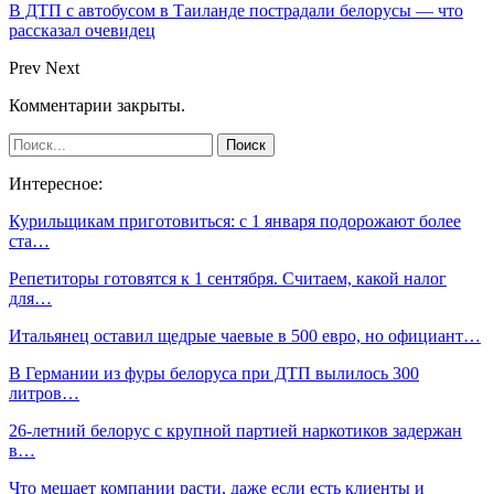
В ДТП с автобусом в Таиланде пострадали белорусы — что
рассказал очевидец
Prev
Next
Комментарии закрыты.
Интересное:
Курильщикам приготовиться: с 1 января подорожают более
ста…
Репетиторы готовятся к 1 сентября. Считаем, какой налог
для…
Итальянец оставил щедрые чаевые в 500 евро, но официант…
В Германии из фуры белоруса при ДТП вылилось 300
литров…
26-летний белорус с крупной партией наркотиков задержан
в…
Что мешает компании расти, даже если есть клиенты и