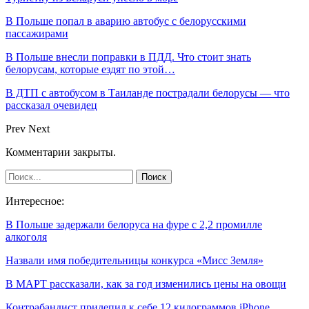
В Польше попал в аварию автобус с белорусскими
пассажирами
В Польше внесли поправки в ПДД. Что стоит знать
белорусам, которые ездят по этой…
В ДТП с автобусом в Таиланде пострадали белорусы — что
рассказал очевидец
Prev
Next
Комментарии закрыты.
Интересное:
В Польше задержали белоруса на фуре с 2,2 промилле
алкоголя
Назвали имя победительницы конкурса «Мисс Земля»
В МАРТ рассказали, как за год изменились цены на овощи
Контрабандист прилепил к себе 12 килограммов iPhone