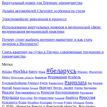
Виртуальный номер для Telegram: преимущества
Дизайн автомобилей Chevrolet: особенности стиля
Электромобили: революция в процессе
Использование виртуальных номеров в медицинской сфере:
модернизация медицинской практики
Почему стоит выбрать интернет-маркетинг и как стать
лидером в Интернете?
Снять квартиру на сутки в Гродно: современные тенденции и
преимущества
Метки
#беларусь
#tochka
#авто
#blizko
#банк
#бизнес
#богатство
#германия
#гибель
#вакансия
#брест
#брестская_область
#зарплата
#дальнобойщик
#дети
#деньга
#животное
#италия
#ип
#кредит
#курс_валют
#китай
#литва
#медицина
#коммуналка
#кража
#налог
#пенсия
#подорожание
#недвижимость
#полиция
#польша
#россия
#работа
#пособие
#путешествие
#пьяный
#сигарета
#сша
#топливо
#умер
#цена
#телефон
#турция
#франция
© 2026 - Новости Бреста и Брестской области. Все права