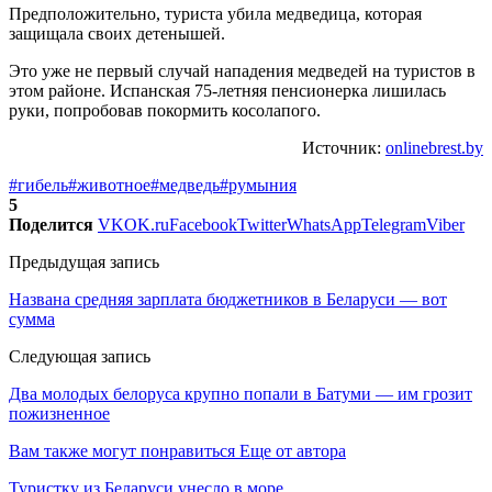
Предположительно, туриста убила медведица, которая
защищала своих детенышей.
Это уже не первый случай нападения медведей на туристов в
этом районе. Испанская 75-летняя пенсионерка лишилась
руки, попробовав покормить косолапого.
Источник:
onlinebrest.by
#гибель
#животное
#медведь
#румыния
5
Поделится
VK
OK.ru
Facebook
Twitter
WhatsApp
Telegram
Viber
Предыдущая запись
Названа средняя зарплата бюджетников в Беларуси — вот
сумма
Следующая запись
Два молодых белоруса крупно попали в Батуми — им грозит
пожизненное
Вам также могут понравиться
Еще от автора
Туристку из Беларуси унесло в море