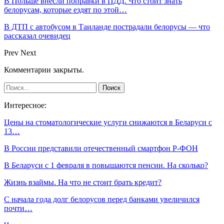
В Польше внесли поправки в ПДД. Что стоит знать
белорусам, которые ездят по этой…
В ДТП с автобусом в Таиланде пострадали белорусы — что
рассказал очевидец
Prev
Next
Комментарии закрыты.
Интересное:
Цены на стоматологические услуги снижаются в Беларуси с
13…
В России представили отечественный смартфон Р-ФОН
В Беларуси с 1 февраля в повышаются пенсии. На сколько?
Жизнь взаймы. На что не стоит брать кредит?
С начала года долг белорусов перед банками увеличился
почти…