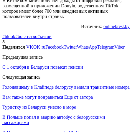
В Китае компания получает доходы от цифровой рекламы,
размещенной в приложении Douyin, родственном TikTok,
которое имеет более 700 млн ежедневных активных
пользователей внутри страны.
Источник:
onlinebrest.by
#tiktok
#богатство
#китай
5
Поделится
VK
OK.ru
Facebook
Twitter
WhatsApp
Telegram
Viber
Предыдущая запись
С 1 октября в Беларуси повысят пенсии
Следующая запись
Голодавшему в Клайпеде белорусу выдали транзитные номера
Вам также могут понравиться
Еще от автора
Туристку из Беларуси унесло в море
В Польше попал в аварию автобус с белорусскими
пассажирами