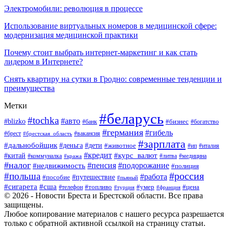
Электромобили: революция в процессе
Использование виртуальных номеров в медицинской сфере:
модернизация медицинской практики
Почему стоит выбрать интернет-маркетинг и как стать
лидером в Интернете?
Снять квартиру на сутки в Гродно: современные тенденции и
преимущества
Метки
#беларусь
#tochka
#авто
#blizko
#банк
#бизнес
#богатство
#германия
#гибель
#вакансия
#брест
#брестская_область
#зарплата
#дальнобойщик
#дети
#деньга
#животное
#италия
#ип
#кредит
#курс_валют
#китай
#литва
#медицина
#коммуналка
#кража
#налог
#пенсия
#подорожание
#недвижимость
#полиция
#польша
#россия
#работа
#пособие
#путешествие
#пьяный
#сигарета
#сша
#топливо
#умер
#цена
#телефон
#турция
#франция
© 2026 - Новости Бреста и Брестской области. Все права
защищены.
Любое копирование материалов с нашего ресурса разрешается
только с обратной активной ссылкой на страницу статьи.