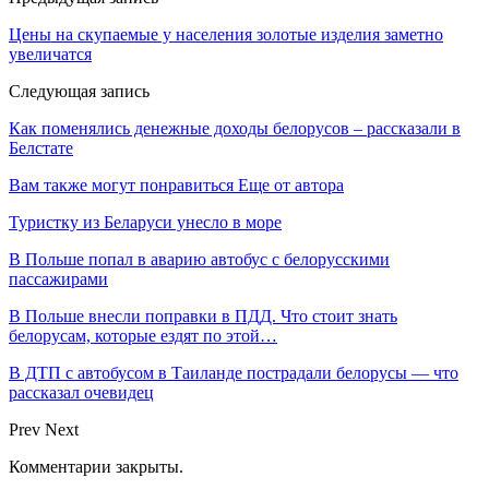
Цены на скупаемые у населения золотые изделия заметно
увеличатся
Следующая запись
Как поменялись денежные доходы белорусов – рассказали в
Белстате
Вам также могут понравиться
Еще от автора
Туристку из Беларуси унесло в море
В Польше попал в аварию автобус с белорусскими
пассажирами
В Польше внесли поправки в ПДД. Что стоит знать
белорусам, которые ездят по этой…
В ДТП с автобусом в Таиланде пострадали белорусы — что
рассказал очевидец
Prev
Next
Комментарии закрыты.