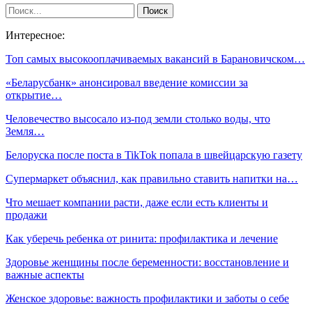
Интересное:
Топ самых высокооплачиваемых вакансий в Барановичском…
«Беларусбанк» анонсировал введение комиссии за
открытие…
Человечество высосало из-под земли столько воды, что
Земля…
Белоруска после поста в TikTok попала в швейцарскую газету
Супермаркет объяснил, как правильно ставить напитки на…
Что мешает компании расти, даже если есть клиенты и
продажи
Как уберечь ребенка от ринита: профилактика и лечение
Здоровье женщины после беременности: восстановление и
важные аспекты
Женское здоровье: важность профилактики и заботы о себе