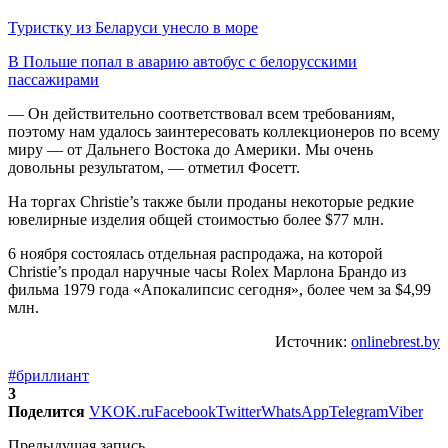
Туристку из Беларуси унесло в море
В Польше попал в аварию автобус с белорусскими
пассажирами
— Он действительно соответствовал всем требованиям,
поэтому нам удалось заинтересовать коллекционеров по всему
миру — от Дальнего Востока до Америки. Мы очень
довольны результатом, — отметил Фосетт.
На торгах Christie’s также были проданы некоторые редкие
ювелирные изделия общей стоимостью более $77 млн.
6 ноября состоялась отдельная распродажа, на которой
Christie’s продал наручные часы Rolex Марлона Брандо из
фильма 1979 года «Апокалипсис сегодня», более чем за $4,99
млн.
Источник:
onlinebrest.by
#бриллиант
3
Поделится
VK
OK.ru
Facebook
Twitter
WhatsApp
Telegram
Viber
Предыдущая запись