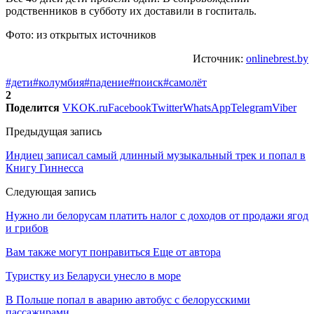
родственников в субботу их доставили в госпиталь.
Фото: из открытых источников
Источник:
onlinebrest.by
#дети
#колумбия
#падение
#поиск
#самолёт
2
Поделится
VK
OK.ru
Facebook
Twitter
WhatsApp
Telegram
Viber
Предыдущая запись
Индиец записал самый длинный музыкальный трек и попал в
Книгу Гиннесса
Следующая запись
Нужно ли белорусам платить налог с доходов от продажи ягод
и грибов
Вам также могут понравиться
Еще от автора
Туристку из Беларуси унесло в море
В Польше попал в аварию автобус с белорусскими
пассажирами