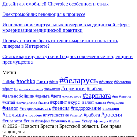
Дизайн автомобилей Chevrolet: особенности стиля
Электромобили: революция в процессе
Использование виртуальных номеров в медицинской сфере:
модернизация медицинской практики
Почему стоит выбрать интернет-маркетинг и как стать
лидером в Интернете?
Снять квартиру на сутки в Гродно: современные тенденции и
преимущества
Метки
#беларусь
#tochka
#авто
#blizko
#банк
#бизнес
#богатство
#германия
#гибель
#вакансия
#брест
#брестская_область
#зарплата
#дальнобойщик
#дети
#деньга
#животное
#италия
#ип
#кредит
#курс_валют
#китай
#литва
#медицина
#коммуналка
#кража
#налог
#пенсия
#подорожание
#недвижимость
#полиция
#польша
#россия
#работа
#пособие
#путешествие
#пьяный
#сигарета
#сша
#топливо
#умер
#цена
#телефон
#турция
#франция
© 2026 - Новости Бреста и Брестской области. Все права
защищены.