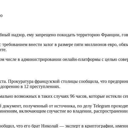
ебный надзор, ему запрещено покидать территорию Франции, го
 с требованием внести залог в размере пяти миллионов евро, обя
нте.
том числе в администрировании онлайн-платформы с целью сове
ста. Прокуратура французской столицы сообщила, что предприни
дозрению в 12 преступлениях.
ьно возможных в таких случаях 96 часов, которые истекли сегод
документ, полученный от источника, по делу Telegram проходят
бвинениям, включающим соучастие во владении, распространени
сообщил, что его брат Николай — эксперт в криптографии, име