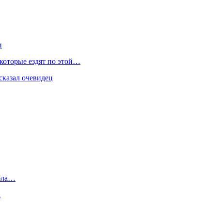
и
 которые ездят по этой…
сказал очевидец
ибла…
…