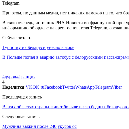
Telegram.
При этом, по данным медиа, нет никаких намеков на то, что б
В свою очередь, источник РИА Новости во французской прокура
информацию об ордере на арест основателя Telegram, сославшис
Сейчас читают
Туристку из Беларуси унесло в море
В Польше попал в аварию автобус с белорусскими пассажирам
#дуров
#франция
4
Поделится
VK
OK.ru
Facebook
Twitter
WhatsApp
Telegram
Viber
Предыдущая запись
В этих областях страны живет больше всего бедных белорусов 
Следующая запись
Мужчина выжил после 240 укусов ос