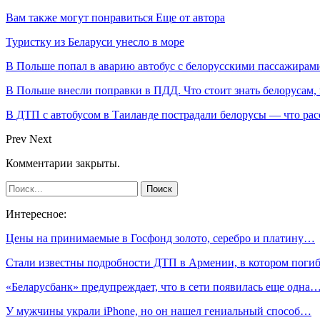
Вам также могут понравиться
Еще от автора
Туристку из Беларуси унесло в море
В Польше попал в аварию автобус с белорусскими пассажирам
В Польше внесли поправки в ПДД. Что стоит знать белорусам,
В ДТП с автобусом в Таиланде пострадали белорусы — что рас
Prev
Next
Комментарии закрыты.
Интересное:
Цены на принимаемые в Госфонд золото, серебро и платину…
Стали известны подробности ДТП в Армении, в котором пог
«Беларусбанк» предупреждает, что в сети появилась еще одна
У мужчины украли iPhone, но он нашел гениальный способ…