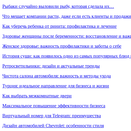
Рыбаки случайно выловили рыбу, которая сделала их…
Что мешает компании расти, даже если есть клиенты и продаж
Как уберечь ребенка от ринита: профилактика и лечение
Здоровье женщины после беременности: восстановление и важ
Женское здоровье: важность профилактики и заботы о себе
История суши: как появилось одно из самых популярных блюд
Ретросветильники: дизайн и актуальные тренды
Чистота салона автомобиля: важность и методы ухода
Турция: идеальное направление для бизнеса и жизни
Как выбрать межкомнатные двери
Максимальное повышение эффективности бизнеса
Виртуальный номер для Telegram: преимущества
Дизайн автомобилей Chevrolet: особенности стиля