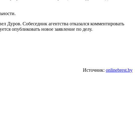
льности.
вел Дуров. Собеседник агентства отказался комментировать
уется опубликовать новое заявление по делу.
Источник:
onlinebrest.by