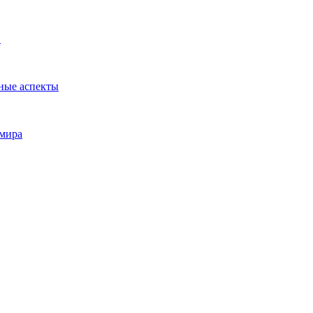
и
ные аспекты
 мира