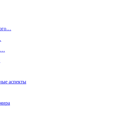
ного…
…
ию…
и
ные аспекты
 мира