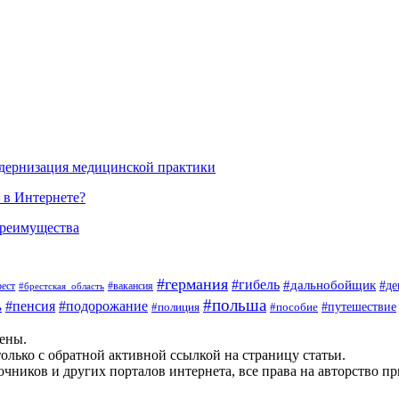
одернизация медицинской практики
 в Интернете?
преимущества
#германия
#гибель
#дальнобойщик
#де
#вакансия
рест
#брестская_область
#польша
#пенсия
#подорожание
ь
#пособие
#путешествие
#полиция
щены.
олько с обратной активной ссылкой на страницу статьи.
чников и других порталов интернета, все права на авторство п