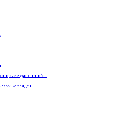
?
и
 которые ездят по этой…
сказал очевидец