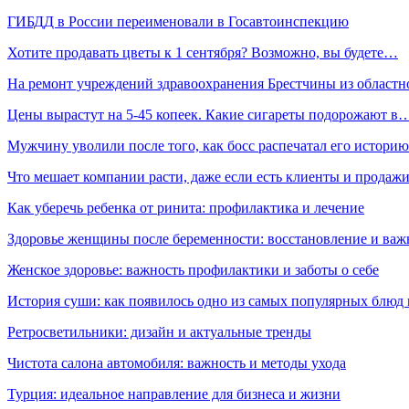
ГИБДД в России переименовали в Госавтоинспекцию
Хотите продавать цветы к 1 сентября? Возможно, вы будете…
На ремонт учреждений здравоохранения Брестчины из област
Цены вырастут на 5-45 копеек. Какие сигареты подорожают в
Мужчину уволили после того, как босс распечатал его истор
Что мешает компании расти, даже если есть клиенты и продаж
Как уберечь ребенка от ринита: профилактика и лечение
Здоровье женщины после беременности: восстановление и важ
Женское здоровье: важность профилактики и заботы о себе
История суши: как появилось одно из самых популярных блюд
Ретросветильники: дизайн и актуальные тренды
Чистота салона автомобиля: важность и методы ухода
Турция: идеальное направление для бизнеса и жизни