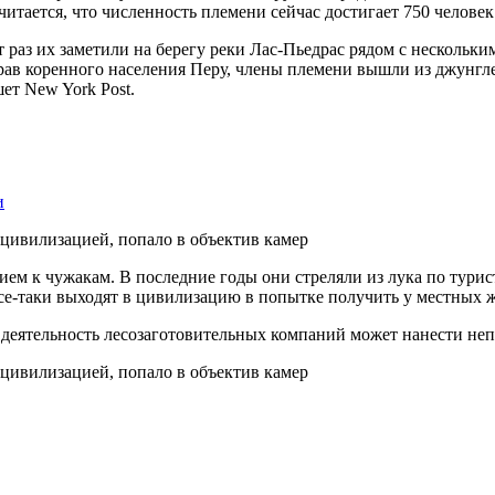
читается, что численность племени сейчас достигает 750 человек
т раз их заметили на берегу реки Лас-Пьедрас рядом с несколь
в коренного населения Перу, члены племени вышли из джунглей
ет New York Post.
и
ем к чужакам. В последние годы они стреляли из лука по тури
е-таки выходят в цивилизацию в попытке получить у местных ж
 деятельность лесозаготовительных компаний может нанести н