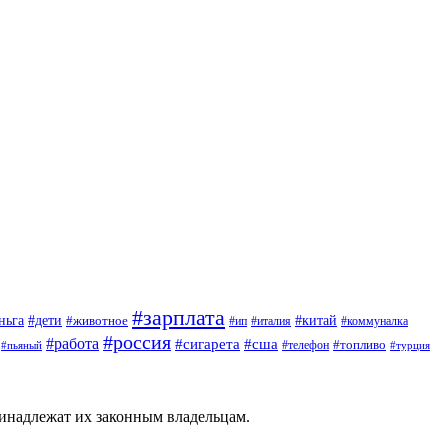
#зарплата
#дети
#китай
ньга
#животное
#италия
#ип
#коммуналка
#россия
#работа
#сигарета
#сша
#топливо
#пьяный
#телефон
#турция
ринадлежат их законным владельцам.