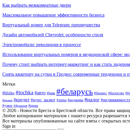
Как выбрать межкомнатные двери
Максимальное повышение эффективности бизнеса
Виртуальный номер для Telegram: преимущества
Дизайн автомобилей Chevrolet: особенности стиля
Электромобили: революция в процессе
Использование виртуальных номеров в медицинской сфере: м
Почему стоит выбрать интернет-маркетинг и как стать лидером
Снять квартиру на сутки в Гродно: современные тенденции и 
Метки
#беларусь
#tochka
#авто
#blizko
#банк
#бизнес
#богатство
#б
#налог
#кредит
#курс_валют
#недвижимост
#литва
#медицина
#кража
#умер
#цена
#франция
© 2026 - Новости Бреста и Брестской области. Все права защи
Любое копирование материалов с нашего ресурса разрешается т
Все материалы опубликованные на сайте взяты с открытых исто
Sign in