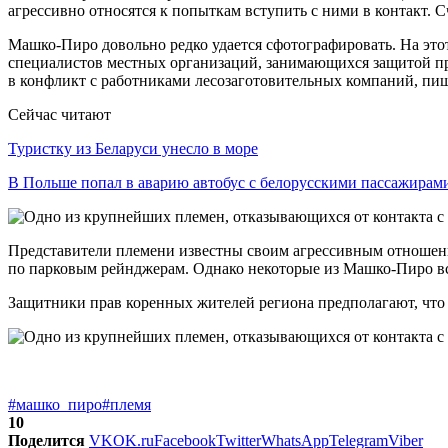
агрессивно относятся к попыткам вступить с ними в контакт. С
Машко-Пиро довольно редко удается сфотографировать. На это
специалистов местных организаций, занимающихся защитой пра
в конфликт с работниками лесозаготовительных компаний, пиш
Сейчас читают
Туристку из Беларуси унесло в море
В Польше попал в аварию автобус с белорусскими пассажирам
Представители племени известны своим агрессивным отношени
по парковым рейнджерам. Однако некоторые из Машко-Пиро вс
Защитники прав коренных жителей региона предполагают, что
#машко_пиро
#племя
10
Поделится
VK
OK.ru
Facebook
Twitter
WhatsApp
Telegram
Viber