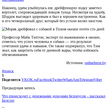
Наконец, удача улыбнулась им: дрейфующую лодку заметил
вертолет, сопровождавший ловцов тунца. Несмотря на худобу,
Шэддок выглядел здоровым и был в хорошем настроении. Как
и его четверолапый друг, который без устали вилял хвостом.
Профессор Майк Типтон, эксперт по выживанию в океане,
отметил, что успех человека и собаки — это результат
сочетания удачи и навыков. Он также подчеркнул, что Тим
знал, как защитить себя от дневной жары, чтобы избежать
обезвоживания.
Источник:
onlinebrest.by
#поиск
1
Поделится
VK
OK.ru
Facebook
Twitter
WhatsApp
Telegram
Viber
Предыдущая запись
Что происходит с денежными доходами белорусов – рассказал
Белстат