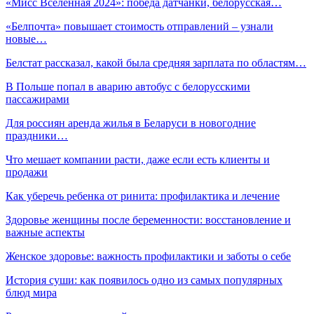
«Мисс Вселенная 2024»: победа датчанки, белорусская…
«Белпочта» повышает стоимость отправлений – узнали
новые…
Белстат рассказал, какой была средняя зарплата по областям…
В Польше попал в аварию автобус с белорусскими
пассажирами
Для россиян аренда жилья в Беларуси в новогодние
праздники…
Что мешает компании расти, даже если есть клиенты и
продажи
Как уберечь ребенка от ринита: профилактика и лечение
Здоровье женщины после беременности: восстановление и
важные аспекты
Женское здоровье: важность профилактики и заботы о себе
История суши: как появилось одно из самых популярных
блюд мира