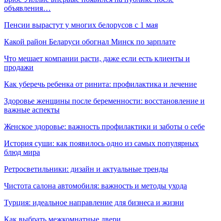
объявления…
Пенсии вырастут у многих белорусов с 1 мая
Какой район Беларуси обогнал Минск по зарплате
Что мешает компании расти, даже если есть клиенты и
продажи
Как уберечь ребенка от ринита: профилактика и лечение
Здоровье женщины после беременности: восстановление и
важные аспекты
Женское здоровье: важность профилактики и заботы о себе
История суши: как появилось одно из самых популярных
блюд мира
Ретросветильники: дизайн и актуальные тренды
Чистота салона автомобиля: важность и методы ухода
Турция: идеальное направление для бизнеса и жизни
Как выбрать межкомнатные двери