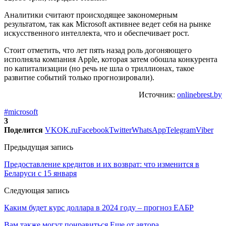
Аналитики считают происходящее закономерным
результатом, так как Microsoft активнее ведет себя на рынке
искусственного интеллекта, что и обеспечивает рост.
Стоит отметить, что лет пять назад роль догоняющего
исполняла компания Apple, которая затем обошла конкурента
по капитализации (но речь не шла о триллионах, такое
развитие событий только прогнозировали).
Источник:
onlinebrest.by
#microsoft
3
Поделится
VK
OK.ru
Facebook
Twitter
WhatsApp
Telegram
Viber
Предыдущая запись
Предоставление кредитов и их возврат: что изменится в
Беларуси с 15 января
Следующая запись
Каким будет курс доллара в 2024 году – прогноз ЕАБР
Вам также могут понравиться
Еще от автора