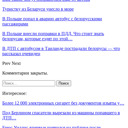
Туристку из Беларуси унесло в море
В Польше попал в аварию автобус с белорусскими
пассажирами
В Польше внесли поправки в ПДД. Что стоит знать
белорусам, которые ездят по этой…
В ДТП с автобусом в Таиланде пострадали белорусы — что
рассказал очевидец
Prev
Next
Комментарии закрыты.
Интересное:
Более 12 000 электронных сигарет без документов изъяты у…
Под Берлином спасатели вырезали из машины попавшего в
ДТП…
Брюс Уиллис впервые появился на публике после