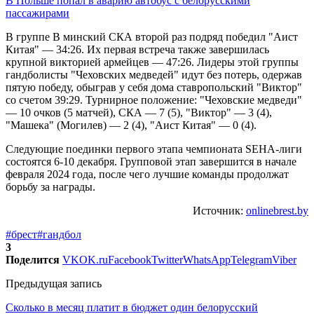
В Польше попал в аварию автобус с белорусскими
пассажирами
В группе В минский СКА второй раз подряд победил "Аист
Китая" — 34:26. Их первая встреча также завершилась
крупной викторией армейцев — 47:26. Лидеры этой группы
гандболисты "Чеховских медведей" идут без потерь, одержав
пятую победу, обыграв у себя дома ставропольский "Виктор"
со счетом 39:29. Турнирное положение: "Чеховские медведи"
— 10 очков (5 матчей), СКА — 7 (5), "Виктор" — 3 (4),
"Машека" (Могилев) — 2 (4), "Аист Китая" — 0 (4).
Следующие поединки первого этапа чемпионата SEHA-лиги
состоятся 6-10 декабря. Групповой этап завершится в начале
февраля 2024 года, после чего лучшие команды продолжат
борьбу за награды.
Источник:
onlinebrest.by
#брест
#гандбол
3
Поделится
VK
OK.ru
Facebook
Twitter
WhatsApp
Telegram
Viber
Предыдущая запись
Сколько в месяц платит в бюджет один белорусский