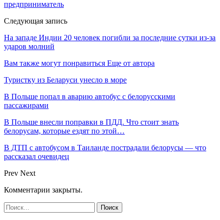
предприниматель
Следующая запись
На западе Индии 20 человек погибли за последние сутки из-за
ударов молний
Вам также могут понравиться
Еще от автора
Туристку из Беларуси унесло в море
В Польше попал в аварию автобус с белорусскими
пассажирами
В Польше внесли поправки в ПДД. Что стоит знать
белорусам, которые ездят по этой…
В ДТП с автобусом в Таиланде пострадали белорусы — что
рассказал очевидец
Prev
Next
Комментарии закрыты.