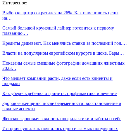
Интересное:
Выбор квартир сократился на 26%. Как изменились цены
на…
Самый большой круизный лайнер готовится к первому
плаванию.…
Кредиты дешевеют. Как менялись ставки за последний год,…
Власти на популярном европейском курорте в шоке. Бары…
Показаны самые смешные фотографии домашних животных
2023…
Что мешает компании расти, даже если есть клиенты и
продажи
Как уберечь ребенка от ринита: профилактика и лечение
Здоровье женщины после беременности: восстановление и
важные аспекты
Женское здоровье: важность профилактики и заботы о себе
История суши: как появилось одно из самых популярных