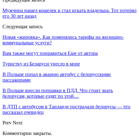
Мужчина нашел кошелек и стал искать владельца. Тот потерял
его 30 лет назад
Следующая запись
Новая «жировка». Как поменялись тарифы на жилищно-
коммунальные услуги?
Вам также могут понравиться
Еще от автора
Туристку из Беларуси унесло в море
В Польше попал в аварию автобус с белорусскими
пассажирами
В Польше внесли поправки в ПДД. Что стоит знать
белорусам, которые ездят по этой…
В ДТП с автобусом в Таиланде пострадали белорусы — что
рассказал очевидец
Prev
Next
Комментарии закрыты.