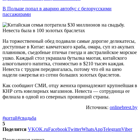
В Польше попал в аварию автобус с белорусскими
пассажирами
На торжественный обед подавали самые дорогие деликатесы,
доступные в Китае: камчатского краба, омара, суп из акульих
плавников, съедобные птичьи гнезда и австралийское морское
ушко. Каждый стол украшала бутылка маотая, китайского
алкогольного напитка, стоимостью в $210 тысяч каждая.
Невеста с трудом передвигалась, потому что ей на шею
надели ожерелья из сотни больших золотых браслетов.
Как сообщают СМИ, отцу жениха принадлежит крупнейшая в
КНР сеть ювелирных магазинов. Невеста — сотрудница ее
филиала в одной из северных провинций страны.
Источник:
onlinebrest.by
#китай
#свадьба
5
Поделится
VK
OK.ru
Facebook
Twitter
WhatsApp
Telegram
Viber
Предыдущая запись