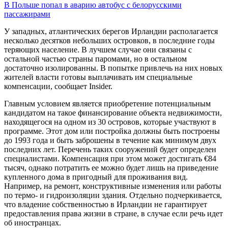
В Польше попал в аварию автобус с белорусскими
пассажирами
У западных, атлантических берегов Ирландии располагается
несколько десятков небольших островков, в последние годы
теряющих население. В лучшем случае они связаны с
остальной частью страны паромами, но в остальном
достаточно изолированны. В попытке привлечь на них новых
жителей власти готовы выплачивать им специальные
компенсации, сообщает Insider.
Главным условием является приобретение потенциальным
кандидатом на такое финансирование объекта недвижимости,
находящегося на одном из 30 островов, которые участвуют в
программе. Этот дом или постройка должны быть построены
до 1993 года и быть заброшены в течение как минимум двух
последних лет. Перечень таких сооружений будет определен
специалистами. Компенсация при этом может достигать €84
тысяч, однако потратить ее можно будет лишь на приведение
купленного дома в пригодный для проживания вид.
Например, на ремонт, конструктивные изменения или работы
по термо- и гидроизоляции здания. Отдельно подчеркивается,
что владение собственностью в Ирландии не гарантирует
предоставления права жизни в стране, в случае если речь идет
об иностранцах.