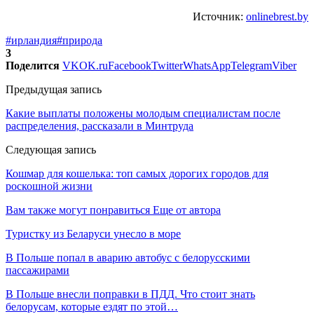
Источник:
onlinebrest.by
#ирландия
#природа
3
Поделится
VK
OK.ru
Facebook
Twitter
WhatsApp
Telegram
Viber
Предыдущая запись
Какие выплаты положены молодым специалистам после
распределения, рассказали в Минтруда
Следующая запись
Кошмар для кошелька: топ самых дорогих городов для
роскошной жизни
Вам также могут понравиться
Еще от автора
Туристку из Беларуси унесло в море
В Польше попал в аварию автобус с белорусскими
пассажирами
В Польше внесли поправки в ПДД. Что стоит знать
белорусам, которые ездят по этой…