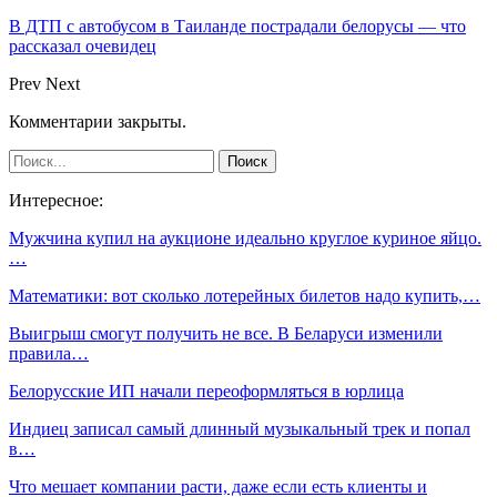
В ДТП с автобусом в Таиланде пострадали белорусы — что
рассказал очевидец
Prev
Next
Комментарии закрыты.
Интересное:
Мужчина купил на аукционе идеально круглое куриное яйцо.
…
Математики: вот сколько лотерейных билетов надо купить,…
Выигрыш смогут получить не все. В Беларуси изменили
правила…
Белорусские ИП начали переоформляться в юрлица
Индиец записал самый длинный музыкальный трек и попал
в…
Что мешает компании расти, даже если есть клиенты и