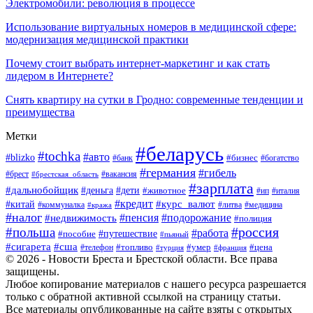
Электромобили: революция в процессе
Использование виртуальных номеров в медицинской сфере:
модернизация медицинской практики
Почему стоит выбрать интернет-маркетинг и как стать
лидером в Интернете?
Снять квартиру на сутки в Гродно: современные тенденции и
преимущества
Метки
#беларусь
#tochka
#авто
#blizko
#банк
#бизнес
#богатство
#германия
#гибель
#вакансия
#брест
#брестская_область
#зарплата
#дальнобойщик
#дети
#деньга
#животное
#италия
#ип
#кредит
#курс_валют
#китай
#литва
#медицина
#коммуналка
#кража
#налог
#пенсия
#подорожание
#недвижимость
#полиция
#польша
#россия
#работа
#пособие
#путешествие
#пьяный
#сигарета
#сша
#топливо
#умер
#цена
#телефон
#турция
#франция
© 2026 - Новости Бреста и Брестской области. Все права
защищены.
Любое копирование материалов с нашего ресурса разрешается
только с обратной активной ссылкой на страницу статьи.
Все материалы опубликованные на сайте взяты с открытых