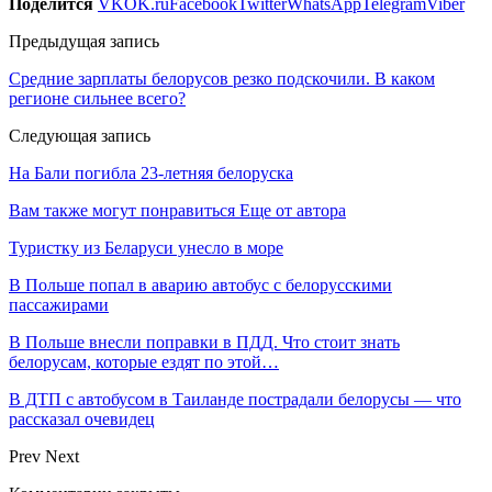
Поделится
VK
OK.ru
Facebook
Twitter
WhatsApp
Telegram
Viber
Предыдущая запись
Средние зарплаты белорусов резко подскочили. В каком
регионе сильнее всего?
Следующая запись
На Бали погибла 23-летняя белоруска
Вам также могут понравиться
Еще от автора
Туристку из Беларуси унесло в море
В Польше попал в аварию автобус с белорусскими
пассажирами
В Польше внесли поправки в ПДД. Что стоит знать
белорусам, которые ездят по этой…
В ДТП с автобусом в Таиланде пострадали белорусы — что
рассказал очевидец
Prev
Next