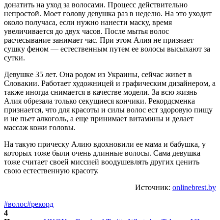
донатить на уход за волосами. Процесс действительно
непростой. Моет голову девушка раз в неделю. На это уходит
около получаса, если нужно нанести маску, время
увеличивается до двух часов. После мытья волос
расчесывание занимает час. При этом Алия не признает
сушку феном — естественным путем ее волосы высыхают за
сутки.
Девушке 35 лет. Она родом из Украины, сейчас живет в
Словакии. Работает художницей и графическим дизайнером, а
также иногда снимается в качестве модели. За всю жизнь
Алия обрезала только секущиеся кончики. Рекордсменка
признается, что для красоты и силы волос ест здоровую пищу
и не пьет алкоголь, а еще принимает витамины и делает
массаж кожи головы.
На такую прическу Алию вдохновили ее мама и бабушка, у
которых тоже были очень длинные волосы. Сама девушка
тоже считает своей миссией воодушевлять других ценить
свою естественную красоту.
Источник:
onlinebrest.by
#волос
#рекорд
4