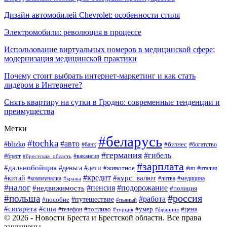
Дизайн автомобилей Chevrolet: особенности стиля
Электромобили: революция в процессе
Использование виртуальных номеров в медицинской сфере:
модернизация медицинской практики
Почему стоит выбрать интернет-маркетинг и как стать
лидером в Интернете?
Снять квартиру на сутки в Гродно: современные тенденции и
преимущества
Метки
#беларусь
#tochka
#авто
#blizko
#банк
#бизнес
#богатство
#германия
#гибель
#вакансия
#брест
#брестская_область
#зарплата
#дальнобойщик
#дети
#деньга
#животное
#италия
#ип
#кредит
#курс_валют
#китай
#литва
#медицина
#коммуналка
#кража
#налог
#пенсия
#подорожание
#недвижимость
#полиция
#польша
#россия
#работа
#пособие
#путешествие
#пьяный
#сигарета
#сша
#топливо
#умер
#цена
#телефон
#турция
#франция
© 2026 - Новости Бреста и Брестской области. Все права
защищены.