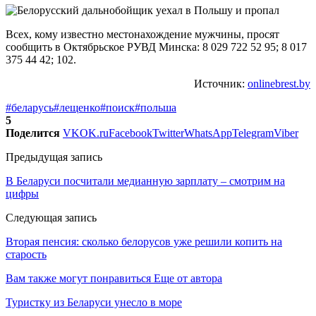
Всех, кому известно местонахождение мужчины, просят
сообщить в Октябрьское РУВД Минска: 8 029 722 52 95; 8 017
375 44 42; 102.
Источник:
onlinebrest.by
#беларусь
#лещенко
#поиск
#польша
5
Поделится
VK
OK.ru
Facebook
Twitter
WhatsApp
Telegram
Viber
Предыдущая запись
В Беларуси посчитали медианную зарплату – смотрим на
цифры
Следующая запись
Вторая пенсия: сколько белорусов уже решили копить на
старость
Вам также могут понравиться
Еще от автора
Туристку из Беларуси унесло в море