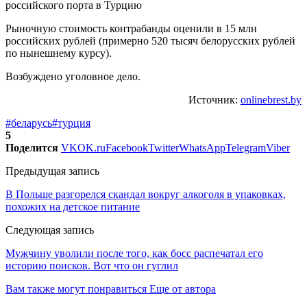
Рыночную стоимость контрабанды оценили в 15 млн
российских рублей (примерно 520 тысяч белорусских рублей
по нынешнему курсу).
Возбуждено уголовное дело.
Источник:
onlinebrest.by
#беларусь
#турция
5
Поделится
VK
OK.ru
Facebook
Twitter
WhatsApp
Telegram
Viber
Предыдущая запись
В Польше разгорелся скандал вокруг алкоголя в упаковках,
похожих на детское питание
Следующая запись
Мужчину уволили после того, как босс распечатал его
историю поисков. Вот что он гуглил
Вам также могут понравиться
Еще от автора