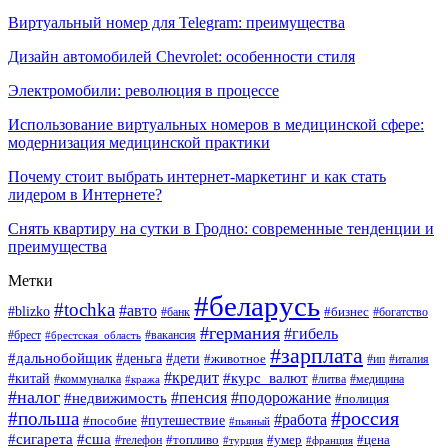
Виртуальный номер для Telegram: преимущества
Дизайн автомобилей Chevrolet: особенности стиля
Электромобили: революция в процессе
Использование виртуальных номеров в медицинской сфере:
модернизация медицинской практики
Почему стоит выбрать интернет-маркетинг и как стать
лидером в Интернете?
Снять квартиру на сутки в Гродно: современные тенденции и
преимущества
Метки
#беларусь
#tochka
#авто
#blizko
#банк
#бизнес
#богатство
#германия
#гибель
#вакансия
#брест
#брестская_область
#зарплата
#дальнобойщик
#дети
#деньга
#животное
#италия
#ип
#кредит
#курс_валют
#китай
#литва
#медицина
#коммуналка
#кража
#налог
#пенсия
#подорожание
#недвижимость
#полиция
#польша
#россия
#работа
#пособие
#путешествие
#пьяный
#сигарета
#сша
#топливо
#умер
#цена
#телефон
#турция
#франция