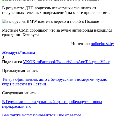
В результате ДТП водитель легковушки скончался от
полученных телесных повреждений на месте происшествия.
Местные СМИ сообщают, что за рулем автомобиля находился
гражданин Беларуси.
Источник:
onlinebrest.by
#беларусь
#польша
3
Поделится
VK
OK.ru
Facebook
Twitter
WhatsApp
Telegram
Viber
Предыдущая запись
Теперь официально: авто с белорусскими номерами нужно
будет вывезти из Латвии
Следующая запись
В Германии нашли угнанный трактор «Беларус» – воры
перекрасили его
Вам также могут понравиться
Еще от автора