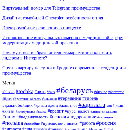
Виртуальный номер для Telegram: преимущества
Дизайн автомобилей Chevrolet: особенности стиля
Электромобили: революция в процессе
Использование виртуальных номеров в медицинской сфере:
модернизация медицинской практики
Почему стоит выбрать интернет-маркетинг и как стать
лидером в Интернете?
Снять квартиру на сутки в Гродно: современные тенденции и
преимущества
Метки
#беларусь
#tochka
#авто
#blizko
#банк
#бизнес
#богатство
#германия
#гибель
#вакансия
#брест
#брестская_область
#зарплата
#дальнобойщик
#дети
#деньга
#животное
#италия
#ип
#кредит
#курс_валют
#китай
#литва
#медицина
#коммуналка
#кража
#налог
#пенсия
#подорожание
#недвижимость
#полиция
#польша
#россия
#работа
#пособие
#путешествие
#пьяный
#сигарета
#сша
#топливо
#умер
#цена
#телефон
#турция
#франция