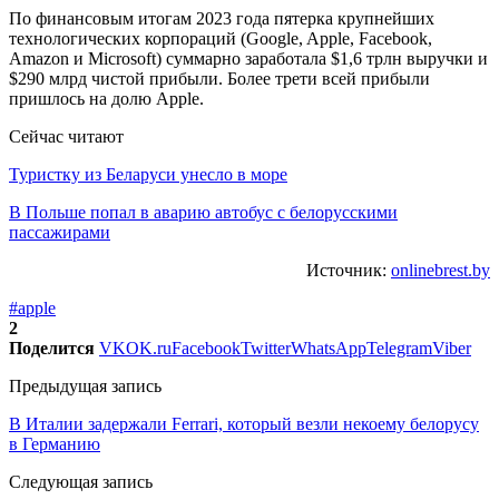
По финансовым итогам 2023 года пятерка крупнейших
технологических корпораций (Google, Apple, Facebook,
Amazon и Microsoft) суммарно заработала $1,6 трлн выручки и
$290 млрд чистой прибыли. Более трети всей прибыли
пришлось на долю Apple.
Сейчас читают
Туристку из Беларуси унесло в море
В Польше попал в аварию автобус с белорусскими
пассажирами
Источник:
onlinebrest.by
#apple
2
Поделится
VK
OK.ru
Facebook
Twitter
WhatsApp
Telegram
Viber
Предыдущая запись
В Италии задержали Ferrari, который везли некоему белорусу
в Германию
Следующая запись