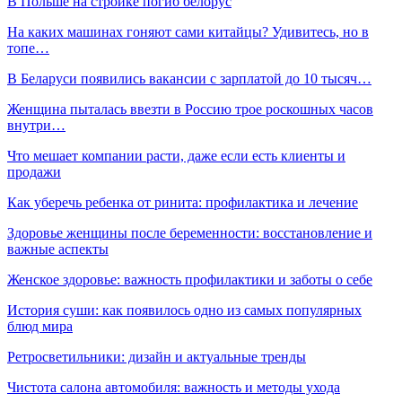
В Польше на стройке погиб белорус
На каких машинах гоняют сами китайцы? Удивитесь, но в
топе…
В Беларуси появились вакансии с зарплатой до 10 тысяч…
Женщина пыталась ввезти в Россию трое роскошных часов
внутри…
Что мешает компании расти, даже если есть клиенты и
продажи
Как уберечь ребенка от ринита: профилактика и лечение
Здоровье женщины после беременности: восстановление и
важные аспекты
Женское здоровье: важность профилактики и заботы о себе
История суши: как появилось одно из самых популярных
блюд мира
Ретросветильники: дизайн и актуальные тренды
Чистота салона автомобиля: важность и методы ухода