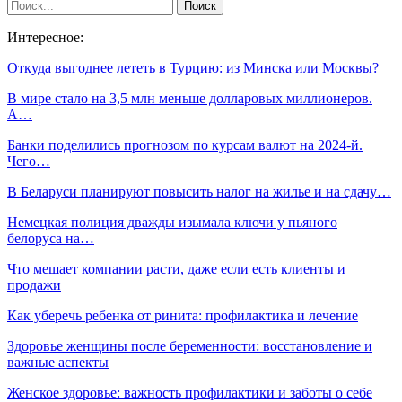
Интересное:
Откуда выгоднее лететь в Турцию: из Минска или Москвы?
В мире стало на 3,5 млн меньше долларовых миллионеров.
А…
Банки поделились прогнозом по курсам валют на 2024-й.
Чего…
В Беларуси планируют повысить налог на жилье и на сдачу…
Немецкая полиция дважды изымала ключи у пьяного
белоруса на…
Что мешает компании расти, даже если есть клиенты и
продажи
Как уберечь ребенка от ринита: профилактика и лечение
Здоровье женщины после беременности: восстановление и
важные аспекты
Женское здоровье: важность профилактики и заботы о себе