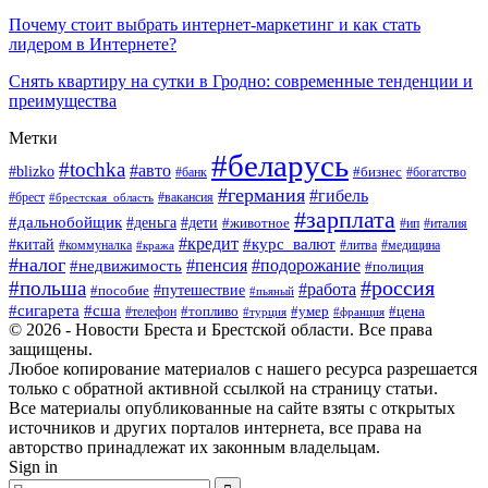
Почему стоит выбрать интернет-маркетинг и как стать
лидером в Интернете?
Снять квартиру на сутки в Гродно: современные тенденции и
преимущества
Метки
#беларусь
#tochka
#авто
#blizko
#банк
#бизнес
#богатство
#германия
#гибель
#вакансия
#брест
#брестская_область
#зарплата
#дальнобойщик
#дети
#деньга
#животное
#италия
#ип
#кредит
#курс_валют
#китай
#литва
#медицина
#коммуналка
#кража
#налог
#пенсия
#подорожание
#недвижимость
#полиция
#польша
#россия
#работа
#пособие
#путешествие
#пьяный
#сигарета
#сша
#топливо
#умер
#цена
#телефон
#турция
#франция
© 2026 - Новости Бреста и Брестской области. Все права
защищены.
Любое копирование материалов с нашего ресурса разрешается
только с обратной активной ссылкой на страницу статьи.
Все материалы опубликованные на сайте взяты с открытых
источников и других порталов интернета, все права на
авторство принадлежат их законным владельцам.
Sign in