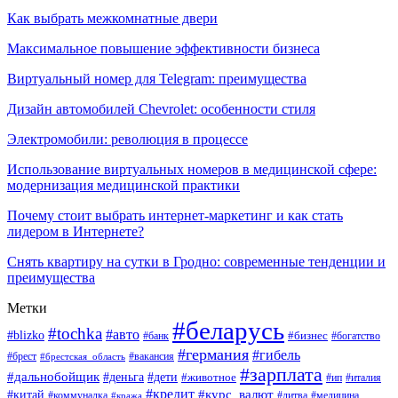
Как выбрать межкомнатные двери
Максимальное повышение эффективности бизнеса
Виртуальный номер для Telegram: преимущества
Дизайн автомобилей Chevrolet: особенности стиля
Электромобили: революция в процессе
Использование виртуальных номеров в медицинской сфере:
модернизация медицинской практики
Почему стоит выбрать интернет-маркетинг и как стать
лидером в Интернете?
Снять квартиру на сутки в Гродно: современные тенденции и
преимущества
Метки
#беларусь
#tochka
#авто
#blizko
#банк
#бизнес
#богатство
#германия
#гибель
#вакансия
#брест
#брестская_область
#зарплата
#дальнобойщик
#дети
#деньга
#животное
#италия
#ип
#кредит
#курс_валют
#китай
#литва
#медицина
#коммуналка
#кража