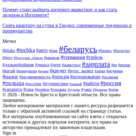
Почему стоит выбрать интернет-маркетинг и как стать
лидером в Интернете?
Снять квартиру на сутки в Гродно: современные тенденции и
преимущества
Метки
#беларусь
#tochka
#авто
#blizko
#банк
#бизнес
#богатство
#германия
#гибель
#вакансия
#брест
#брестская_область
#зарплата
#дальнобойщик
#дети
#деньга
#животное
#италия
#ип
#кредит
#курс_валют
#китай
#литва
#медицина
#коммуналка
#кража
#налог
#пенсия
#подорожание
#недвижимость
#полиция
#польша
#россия
#работа
#пособие
#путешествие
#пьяный
#сигарета
#сша
#топливо
#умер
#цена
#телефон
#турция
#франция
© 2026 - Новости Бреста и Брестской области. Все права
защищены.
Любое копирование материалов с нашего ресурса разрешается
только с обратной активной ссылкой на страницу статьи.
Все материалы опубликованные на сайте взяты с открытых
источников и других порталов интернета, все права на
авторство принадлежат их законным владельцам.
Sign in