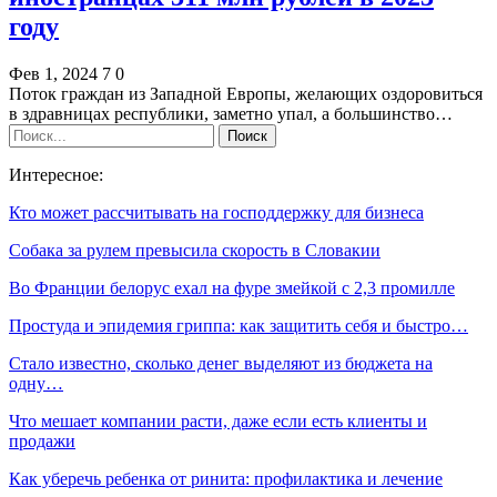
году
Фев 1, 2024
7
0
Поток граждан из Западной Европы, желающих оздоровиться
в здравницах республики, заметно упал, а большинство…
Интересное:
Кто может рассчитывать на господдержку для бизнеса
Собака за рулем превысила скорость в Словакии
Во Франции белорус ехал на фуре змейкой с 2,3 промилле
Простуда и эпидемия гриппа: как защитить себя и быстро…
Стало известно, сколько денег выделяют из бюджета на
одну…
Что мешает компании расти, даже если есть клиенты и
продажи
Как уберечь ребенка от ринита: профилактика и лечение