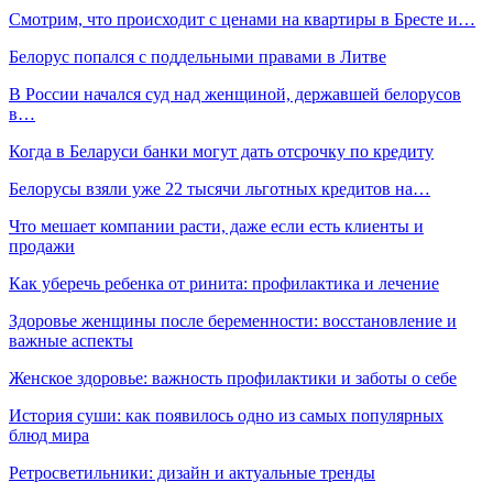
Смотрим, что происходит с ценами на квартиры в Бресте и…
Белорус попался с поддельными правами в Литве
В России начался суд над женщиной, державшей белорусов
в…
Когда в Беларуси банки могут дать отсрочку по кредиту
Белорусы взяли уже 22 тысячи льготных кредитов на…
Что мешает компании расти, даже если есть клиенты и
продажи
Как уберечь ребенка от ринита: профилактика и лечение
Здоровье женщины после беременности: восстановление и
важные аспекты
Женское здоровье: важность профилактики и заботы о себе
История суши: как появилось одно из самых популярных
блюд мира
Ретросветильники: дизайн и актуальные тренды