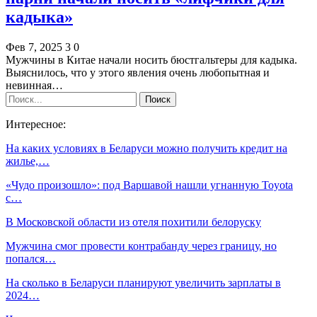
кадыка»
Фев 7, 2025
3
0
Мужчины в Китае начали носить бюстгальтеры для кадыка.
Выяснилось, что у этого явления очень любопытная и
невинная…
Интересное:
На каких условиях в Беларуси можно получить кредит на
жилье,…
«Чудо произошло»: под Варшавой нашли угнанную Toyota
с…
В Московской области из отеля похитили белоруску
Мужчина смог провести контрабанду через границу, но
попался…
На сколько в Беларуси планируют увеличить зарплаты в
2024…