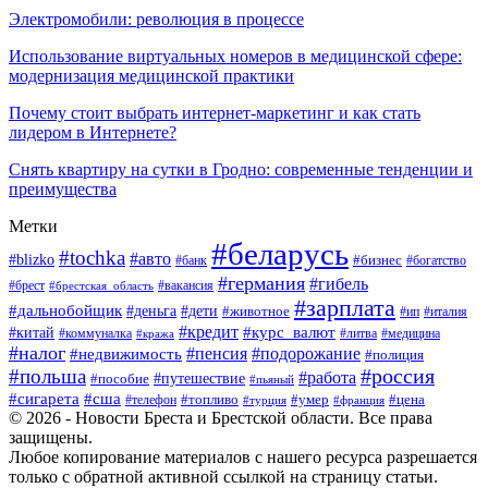
Электромобили: революция в процессе
Использование виртуальных номеров в медицинской сфере:
модернизация медицинской практики
Почему стоит выбрать интернет-маркетинг и как стать
лидером в Интернете?
Снять квартиру на сутки в Гродно: современные тенденции и
преимущества
Метки
#беларусь
#tochka
#авто
#blizko
#банк
#бизнес
#богатство
#германия
#гибель
#вакансия
#брест
#брестская_область
#зарплата
#дальнобойщик
#дети
#деньга
#животное
#италия
#ип
#кредит
#курс_валют
#китай
#литва
#медицина
#коммуналка
#кража
#налог
#пенсия
#подорожание
#недвижимость
#полиция
#польша
#россия
#работа
#пособие
#путешествие
#пьяный
#сигарета
#сша
#топливо
#умер
#цена
#телефон
#турция
#франция
© 2026 - Новости Бреста и Брестской области. Все права
защищены.
Любое копирование материалов с нашего ресурса разрешается
только с обратной активной ссылкой на страницу статьи.