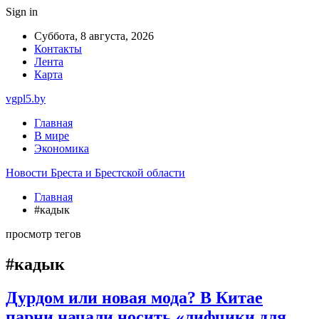
Sign in
Суббота, 8 августа, 2026
Контакты
Лента
Карта
vgpl5.by
Главная
В мире
Экономика
Новости Бреста и Брестской области
Главная
#кадык
просмотр тегов
#кадык
Дурдом или новая мода? В Китае
парни начали носить «лифчики для