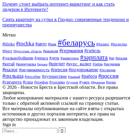
Почему стоит выбрать интернет-маркетинг и как стать
лидером в Интернете?
Снять квартиру на сутки в Гродно: современные тенденции и
преимущества
Метки
#беларусь
#tochka
#авто
#blizko
#банк
#бизнес
#богатство
#германия
#гибель
#вакансия
#брест
#брестская_область
#зарплата
#дальнобойщик
#дети
#деньга
#животное
#италия
#ип
#кредит
#курс_валют
#китай
#литва
#медицина
#коммуналка
#кража
#налог
#пенсия
#подорожание
#недвижимость
#полиция
#польша
#россия
#работа
#пособие
#путешествие
#пьяный
#сигарета
#сша
#топливо
#умер
#цена
#телефон
#турция
#франция
© 2026 - Новости Бреста и Брестской области. Все права
защищены.
Любое копирование материалов с нашего ресурса разрешается
только с обратной активной ссылкой на страницу статьи.
Все материалы опубликованные на сайте взяты с открытых
источников и других порталов интернета, все права на
авторство принадлежат их законным владельцам.
Sign in