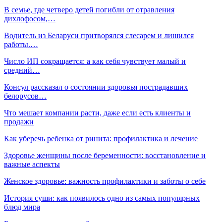
В семье, где четверо детей погибли от отравления
дихлофосом,…
Водитель из Беларуси притворялся слесарем и лишился
работы.…
Число ИП сокращается: а как себя чувствует малый и
средний…
Консул рассказал о состоянии здоровья пострадавших
белорусов…
Что мешает компании расти, даже если есть клиенты и
продажи
Как уберечь ребенка от ринита: профилактика и лечение
Здоровье женщины после беременности: восстановление и
важные аспекты
Женское здоровье: важность профилактики и заботы о себе
История суши: как появилось одно из самых популярных
блюд мира