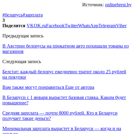
Источник:
onlinebrest.by
#беларусь
#зарплата
3
Поделится
VK
OK.ru
Facebook
Twitter
WhatsApp
Telegram
Viber
Предыдущая запись
В Австрии белорусы на прокатном авто похищали товары из
магазинов
Следующая запись
Белстат: каждый белорус ежедневно тратит около 25 рублей
на покупки
Вам также могут понравиться
Еще от автора
В Беларуси с 1 января вырастет базовая ставка. Каким будет
повышение?
Средняя зарплата — почти 8000 рублей. Кто в Беларуси
получает такие деньги?
Минимальная зарплата вырастет в Беларуси — когда и на
сколько