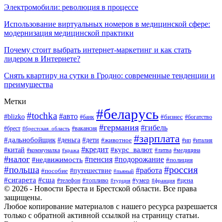
Электромобили: революция в процессе
Использование виртуальных номеров в медицинской сфере:
модернизация медицинской практики
Почему стоит выбрать интернет-маркетинг и как стать
лидером в Интернете?
Снять квартиру на сутки в Гродно: современные тенденции и
преимущества
Метки
#беларусь
#tochka
#авто
#blizko
#банк
#бизнес
#богатство
#германия
#гибель
#вакансия
#брест
#брестская_область
#зарплата
#дальнобойщик
#дети
#деньга
#животное
#италия
#ип
#кредит
#курс_валют
#китай
#литва
#медицина
#коммуналка
#кража
#налог
#пенсия
#подорожание
#недвижимость
#полиция
#польша
#россия
#работа
#пособие
#путешествие
#пьяный
#сигарета
#сша
#топливо
#умер
#цена
#телефон
#турция
#франция
© 2026 - Новости Бреста и Брестской области. Все права
защищены.
Любое копирование материалов с нашего ресурса разрешается
только с обратной активной ссылкой на страницу статьи.