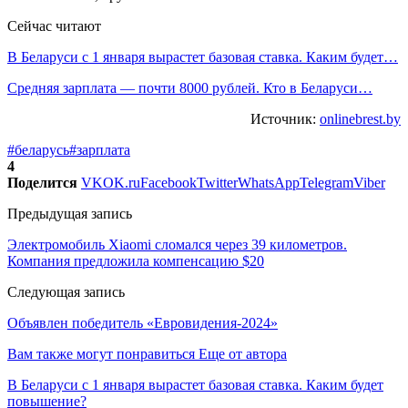
Сейчас читают
В Беларуси с 1 января вырастет базовая ставка. Каким будет…
Средняя зарплата — почти 8000 рублей. Кто в Беларуси…
Источник:
onlinebrest.by
#беларусь
#зарплата
4
Поделится
VK
OK.ru
Facebook
Twitter
WhatsApp
Telegram
Viber
Предыдущая запись
Электромобиль Xiaomi сломался через 39 километров.
Компания предложила компенсацию $20
Следующая запись
Объявлен победитель «Евровидения-2024»
Вам также могут понравиться
Еще от автора
В Беларуси с 1 января вырастет базовая ставка. Каким будет
повышение?