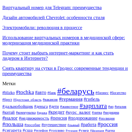
Виртуальный номер для Telegram: преимущества
Дизайн автомобилей Chevrolet: особенности стиля
Электромобили: революция в процессе
Использование виртуальных номеров в медицинской сфере:
модернизация медицинской практики
Почему стоит выбрать интернет-маркетинг и как стать
лидером в Интернете?
Снять квартиру на сутки в Гродно: современные тенденции и
преимущества
Метки
#беларусь
#tochka
#авто
#blizko
#банк
#бизнес
#богатство
#германия
#гибель
#вакансия
#брест
#брестская_область
#зарплата
#дальнобойщик
#дети
#деньга
#животное
#италия
#ип
#кредит
#курс_валют
#китай
#литва
#медицина
#коммуналка
#кража
#налог
#пенсия
#подорожание
#недвижимость
#полиция
#польша
#россия
#работа
#пособие
#путешествие
#пьяный
#сигарета
#сша
#топливо
#умер
#цена
#телефон
#турция
#франция