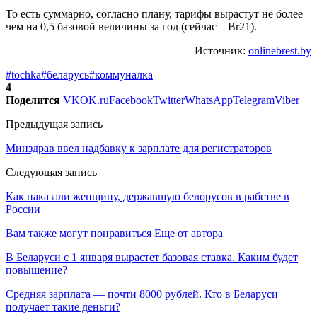
То есть суммарно, согласно плану, тарифы вырастут не более
чем на 0,5 базовой величины за год (сейчас – Br21).
Источник:
onlinebrest.by
#tochka
#беларусь
#коммуналка
4
Поделится
VK
OK.ru
Facebook
Twitter
WhatsApp
Telegram
Viber
Предыдущая запись
Минздрав ввел надбавку к зарплате для регистраторов
Следующая запись
Как наказали женщину, державшую белорусов в рабстве в
России
Вам также могут понравиться
Еще от автора
В Беларуси с 1 января вырастет базовая ставка. Каким будет
повышение?
Средняя зарплата — почти 8000 рублей. Кто в Беларуси
получает такие деньги?