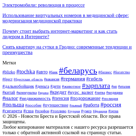
Электромобили: революция в процессе
Использование виртуальных номеров в медицинской сфере:
модернизация медицинской практики
Почему стоит выбрать интернет-маркетинг и как стать
лидером в Интернете?
Снять квартиру на сутки в Гродно: современные тенденции и
преимущества
Метки
#беларусь
#tochka
#авто
#blizko
#банк
#бизнес
#богатство
#германия
#гибель
#вакансия
#брест
#брестская_область
#зарплата
#дальнобойщик
#дети
#деньга
#животное
#италия
#ип
#кредит
#курс_валют
#китай
#литва
#медицина
#коммуналка
#кража
#налог
#пенсия
#подорожание
#недвижимость
#полиция
#польша
#россия
#работа
#пособие
#путешествие
#пьяный
#сигарета
#сша
#топливо
#умер
#цена
#телефон
#турция
#франция
© 2026 - Новости Бреста и Брестской области. Все права
защищены.
Любое копирование материалов с нашего ресурса разрешается
только с обратной активной ссылкой на страницу статьи.