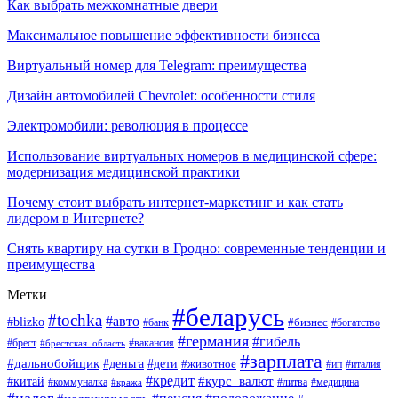
Как выбрать межкомнатные двери
Максимальное повышение эффективности бизнеса
Виртуальный номер для Telegram: преимущества
Дизайн автомобилей Chevrolet: особенности стиля
Электромобили: революция в процессе
Использование виртуальных номеров в медицинской сфере:
модернизация медицинской практики
Почему стоит выбрать интернет-маркетинг и как стать
лидером в Интернете?
Снять квартиру на сутки в Гродно: современные тенденции и
преимущества
Метки
#беларусь
#tochka
#авто
#blizko
#банк
#бизнес
#богатство
#германия
#гибель
#вакансия
#брест
#брестская_область
#зарплата
#дальнобойщик
#дети
#деньга
#животное
#италия
#ип
#кредит
#курс_валют
#китай
#литва
#медицина
#коммуналка
#кража