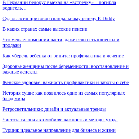
В Германии белорус выехал на «встречку» – погибла
водитель…
Суд огласил приговор скандальному рэперу P. Diddy
В каких странах самые высокие пенсии
Что мешает компании расти, даже если есть клиенты и
продажи
Как уберечь ребенка от ринита: профилактика и лечение
Здоровье женщины после беременности: восстановление и
важные аспекты
Женское здоровье: важность профилактики и заботы о себе
История суши: как появилось одно из самых популярных
блюд мира
Ретросветильники: дизайн и актуальные тренды
Чистота салона автомобиля: важность и методы ухода
Турция: идеальное направление для бизнеса и жизни