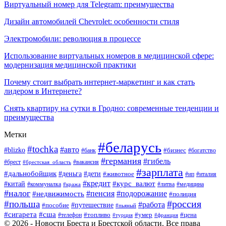
Виртуальный номер для Telegram: преимущества
Дизайн автомобилей Chevrolet: особенности стиля
Электромобили: революция в процессе
Использование виртуальных номеров в медицинской сфере:
модернизация медицинской практики
Почему стоит выбрать интернет-маркетинг и как стать
лидером в Интернете?
Снять квартиру на сутки в Гродно: современные тенденции и
преимущества
Метки
#беларусь
#tochka
#авто
#blizko
#банк
#бизнес
#богатство
#германия
#гибель
#вакансия
#брест
#брестская_область
#зарплата
#дальнобойщик
#дети
#деньга
#животное
#италия
#ип
#кредит
#курс_валют
#китай
#литва
#медицина
#коммуналка
#кража
#налог
#пенсия
#подорожание
#недвижимость
#полиция
#польша
#россия
#работа
#пособие
#путешествие
#пьяный
#сигарета
#сша
#топливо
#умер
#цена
#телефон
#турция
#франция
© 2026 - Новости Бреста и Брестской области. Все права