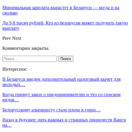
Минимальная зарплата вырастет в Беларуси — когда и на
сколько
До 9,8 тысяч рублей. Кто из белорусов может получить такую
выплату
Prev
Next
Комментарии закрыты.
Интересное:
В Беларуси введен дополнительный налоговый вычет для
молодых…
Когда примут закон о предпринимателях и что со списком
видов…
Белорусскому альпинисту стало плохо в горах…
Назад в будущее: пять важных и странных пророчеств Ванги
на…