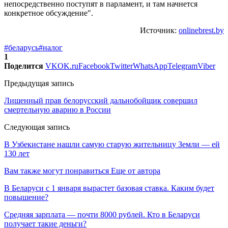
непосредственно поступят в парламент, и там начнется
конкретное обсуждение".
Источник:
onlinebrest.by
#беларусь
#налог
1
Поделится
VK
OK.ru
Facebook
Twitter
WhatsApp
Telegram
Viber
Предыдущая запись
Лишенный прав белорусский дальнобойщик совершил
смертельную аварию в России
Следующая запись
В Узбекистане нашли самую старую жительницу Земли — ей
130 лет
Вам также могут понравиться
Еще от автора
В Беларуси с 1 января вырастет базовая ставка. Каким будет
повышение?
Средняя зарплата — почти 8000 рублей. Кто в Беларуси
получает такие деньги?