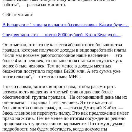
работы", — рассказал министр.
Сейчас читают
В Беларуси с 1 января вырастет базовая ставка. Каким будет…
Средняя зарплата — почти 8000 рублей. Кто в Беларуси…
Он отметил, что это не касается абсолютного большинства
граждан, которые получают доходы в виде заработной платы.
"Если мы возьмем работоспособное наше население — это
более 4 млн человек, то повышенная ставка коснулась чуть
менее 8 тыс. человек. Тем не менее в доходы местных
бюджетов поступило порядка Br200 млн. А это сумма уже
значительная", — отметил глава МНС.
По его словам, возник вопрос о том, чтобы рассмотреть
возможность введения и третьей ставки для еще более
обеспеченной группы граждан. "На сегодняшний день мы их
оцениваем — порядка 1 тыс. человек. Это не касается
большинства наших граждан, — сказал Дмитрий Кийко. —
Здесь главное не перегнуть палку. Это как предложение имеет
право на жизнь. Тем не менее по итогам обсуждения решено
продолжить эту дискуссию в парламенте. Поэтому я думаю,
подробности мы будем обсуждать, когда документы