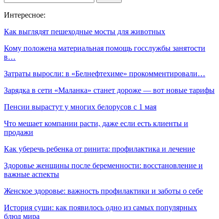
Интересное:
Как выглядят пешеходные мосты для животных
Кому положена материальная помощь госслужбы занятости
в…
Затраты выросли: в «Белнефтехиме» прокомментировали…
Зарядка в сети «Маланка» станет дороже — вот новые тарифы
Пенсии вырастут у многих белорусов с 1 мая
Что мешает компании расти, даже если есть клиенты и
продажи
Как уберечь ребенка от ринита: профилактика и лечение
Здоровье женщины после беременности: восстановление и
важные аспекты
Женское здоровье: важность профилактики и заботы о себе
История суши: как появилось одно из самых популярных
блюд мира