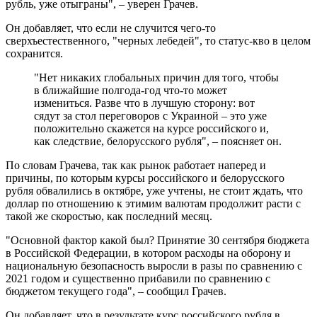
рубль, уже отыграны", – уверен Грачев.
Он добавляет, что если не случится чего-то
сверхъестественного, "черных лебедей", то статус-кво в целом
сохранится.
"Нет никаких глобальных причин для того, чтобы
в ближайшие полгода-год что-то может
измениться. Разве что в лучшую сторону: вот
сядут за стол переговоров с Украиной – это уже
положительно скажется на курсе российского и,
как следствие, белорусского рубля", – поясняет он.
По словам Грачева, так как рынок работает наперед и
причины, по которым курсы российского и белорусского
рубля обвалились в октябре, уже учтены, не стоит ждать, что
доллар по отношению к этимим валютам продолжит расти с
такой же скоростью, как последний месяц.
"Основной фактор какой был? Принятие 30 сентября бюджета
в Российской Федерации, в котором расходы на оборону и
национальную безопасность выросли в разы по сравнению с
2021 годом и существенно прибавили по сравнению с
бюджетом текущего года", – сообщил Грачев.
Он добавляет, что в результате курс российского рубля в