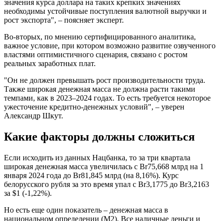
значения курса доллара на таких крепких значениях
необходимы устойчивые поступления валютной выручки и
рост экспорта", – поясняет эксперт.
Во-вторых, по мнению сертифицированного аналитика,
важное условие, при котором возможно развитие озвученного
властями оптимистичного сценария, связано с ростом
реальных заработных плат.
"Он не должен превышать рост производительности труда.
Также широкая денежная масса не должна расти такими
темпами, как в 2023–2024 годах. То есть требуется некоторое
ужесточение кредитно-денежных условий", – уверен
Александр Шкут.
Какие факторы должны сложиться
Если исходить из данных Нацбанка, то за три квартала
широкая денежная масса увеличилась с Br75,668 млрд на 1
января 2024 года до Br81,845 млрд (на 8,16%). Курс
белорусского рубля за это время упал с Br3,1775 до Br3,2163
за $1 (-1,22%).
Но есть еще один показатель – денежная масса в
национальном определении (М2). Все наличные деньги и