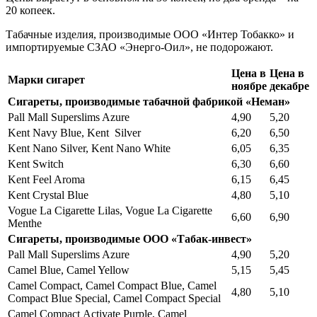
20 копеек.
Табачные изделия, производимые ООО «Интер Тобакко» и
импортируемые СЗАО «Энерго-Оил», не подорожают.
Цена в
Цена в
Марки сигарет
ноябре
декабре
Сигареты, производимые табачной фабрикой «Неман»
Pall Mall Superslims Azure
4,90
5,20
Kent Navy Blue, Kent Silver
6,20
6,50
Kent Nano Silver, Kent Nano White
6,05
6,35
Kent Switch
6,30
6,60
Kent Feel Aroma
6,15
6,45
Kent Crystal Blue
4,80
5,10
Vogue La Cigarette Lilas, Vogue La Cigarette
6,60
6,90
Menthe
Сигареты, производимые ООО «Табак-инвест»
Pall Mall Superslims Azure
4,90
5,20
Camel Blue, Camel Yellow
5,15
5,45
Camel Compact, Camel Compact Blue, Camel
4,80
5,10
Compact Blue Special, Camel Compact Special
Camel Compact Аctivate Purple, Camel