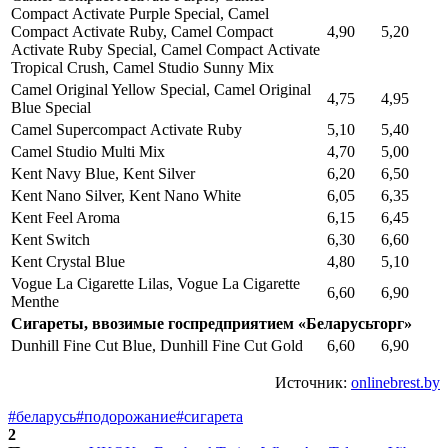
Compact Аctivate Purple Special, Camel
Compact Аctivate Ruby, Camel Compact
4,90
5,20
Аctivate Ruby Special, Camel Compact Аctivate
Tropical Crush, Camel Studio Sunny Mix
Camel Original Yellow Special, Camel Original
4,75
4,95
Blue Special
Camel Supercompact Аctivate Ruby
5,10
5,40
Camel Studio Multi Mix
4,70
5,00
Kent Navy Blue, Kent Silver
6,20
6,50
Kent Nano Silver, Kent Nano White
6,05
6,35
Kent Feel Aroma
6,15
6,45
Kent Switch
6,30
6,60
Kent Crystal Blue
4,80
5,10
Vogue La Cigarette Lilas, Vogue La Cigarette
6,60
6,90
Menthe
Сигареты, ввозимые госпредприятием «Беларусьторг»
Dunhill Fine Cut Blue, Dunhill Fine Cut Gold
6,60
6,90
Источник:
onlinebrest.by
#беларусь
#подорожание
#сигарета
2