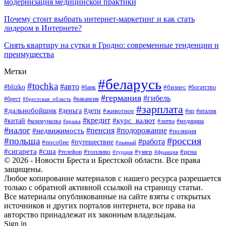
модернизация медицинской практики
Почему стоит выбрать интернет-маркетинг и как стать
лидером в Интернете?
Снять квартиру на сутки в Гродно: современные тенденции и
преимущества
Метки
#беларусь
#tochka
#авто
#blizko
#банк
#бизнес
#богатство
#германия
#гибель
#вакансия
#брест
#брестская_область
#зарплата
#дальнобойщик
#дети
#деньга
#животное
#италия
#ип
#кредит
#курс_валют
#китай
#литва
#медицина
#коммуналка
#кража
#налог
#пенсия
#подорожание
#недвижимость
#полиция
#польша
#россия
#работа
#пособие
#путешествие
#пьяный
#сигарета
#сша
#топливо
#умер
#цена
#телефон
#турция
#франция
© 2026 - Новости Бреста и Брестской области. Все права
защищены.
Любое копирование материалов с нашего ресурса разрешается
только с обратной активной ссылкой на страницу статьи.
Все материалы опубликованные на сайте взяты с открытых
источников и других порталов интернета, все права на
авторство принадлежат их законным владельцам.
Sign in