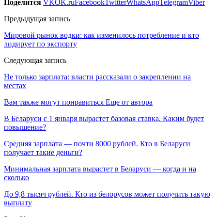
Поделится
VK
OK.ru
Facebook
Twitter
WhatsApp
Telegram
Viber
Предыдущая запись
Мировой рынок водки: как изменилось потребление и кто
лидирует по экспорту
Следующая запись
Не только зарплата: власти рассказали о закреплении на
местах
Вам также могут понравиться
Еще от автора
В Беларуси с 1 января вырастет базовая ставка. Каким будет
повышение?
Средняя зарплата — почти 8000 рублей. Кто в Беларуси
получает такие деньги?
Минимальная зарплата вырастет в Беларуси — когда и на
сколько
До 9,8 тысяч рублей. Кто из белорусов может получить такую
выплату