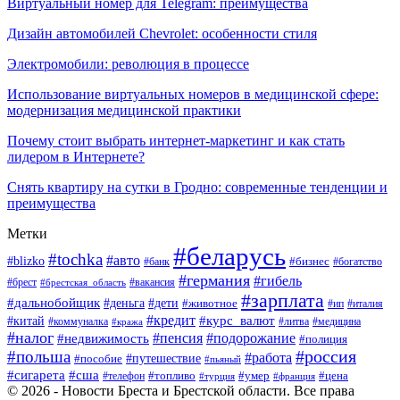
Виртуальный номер для Telegram: преимущества
Дизайн автомобилей Chevrolet: особенности стиля
Электромобили: революция в процессе
Использование виртуальных номеров в медицинской сфере:
модернизация медицинской практики
Почему стоит выбрать интернет-маркетинг и как стать
лидером в Интернете?
Снять квартиру на сутки в Гродно: современные тенденции и
преимущества
Метки
#беларусь
#tochka
#авто
#blizko
#банк
#бизнес
#богатство
#германия
#гибель
#вакансия
#брест
#брестская_область
#зарплата
#дальнобойщик
#дети
#деньга
#животное
#италия
#ип
#кредит
#курс_валют
#китай
#литва
#медицина
#коммуналка
#кража
#налог
#пенсия
#подорожание
#недвижимость
#полиция
#польша
#россия
#работа
#пособие
#путешествие
#пьяный
#сигарета
#сша
#топливо
#умер
#цена
#телефон
#турция
#франция
© 2026 - Новости Бреста и Брестской области. Все права