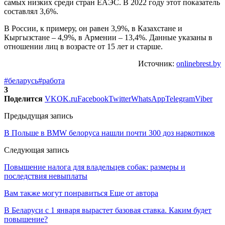
самых низких среди стран ЕАЭС. В 2022 году этот показатель
составлял 3,6%.
В России, к примеру, он равен 3,9%, в Казахстане и
Кыргызстане – 4,9%, в Армении – 13,4%. Данные указаны в
отношении лиц в возрасте от 15 лет и старше.
Источник:
onlinebrest.by
#беларусь
#работа
3
Поделится
VK
OK.ru
Facebook
Twitter
WhatsApp
Telegram
Viber
Предыдущая запись
В Польше в BMW белоруса нашли почти 300 доз наркотиков
Следующая запись
Повышение налога для владельцев собак: размеры и
последствия невыплаты
Вам также могут понравиться
Еще от автора
В Беларуси с 1 января вырастет базовая ставка. Каким будет
повышение?