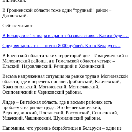
Вилейский.
В Гродненской области тоже один "трудный" район –
Дятловский.
Сейчас читают
В Беларуси с 1 января вырастет базовая ставка. Каким будет…
Средняя зарплата — почти 8000 рублей. Кто в Беларуси…
В Брестской области таких территорий две – Ивацевичский и
Малоритский районы, а в Гомельской области четыре –
Ельский, Наровлянский, Речицкий и Хойникский.
Весьма напряженная ситуация на рынке труда в Могилевской
области, где в перечень попали Дрибинский, Кличевский,
Краснопольский, Могилевский, Мстиславский,
Осиповичский и Чериковский районы.
Лидер – Витебская область, где в восьми районах есть
проблемы на рынке труда. Это Бешенковичский,
Верхнедвинский, Поставский, Россонский, Сенненский,
Ушачский, Чашникский, Шумилинский районы.
Напомним, что уровень безработицы в Беларуси – один из