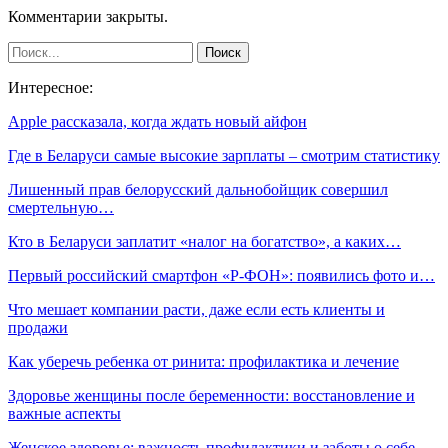
Комментарии закрыты.
Интересное:
Apple рассказала, когда ждать новый айфон
Где в Беларуси самые высокие зарплаты – смотрим статистику
Лишенный прав белорусский дальнобойщик совершил
смертельную…
Кто в Беларуси заплатит «налог на богатство», а каких…
Первый российский смартфон «Р-ФОН»: появились фото и…
Что мешает компании расти, даже если есть клиенты и
продажи
Как уберечь ребенка от ринита: профилактика и лечение
Здоровье женщины после беременности: восстановление и
важные аспекты
Женское здоровье: важность профилактики и заботы о себе