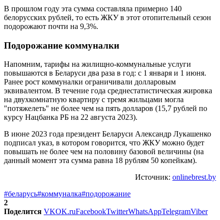
В прошлом году эта сумма составляла примерно 140
белорусских рублей, то есть ЖКУ в этот отопительный сезон
подорожают почти на 9,3%.
Подорожание коммуналки
Напомним, тарифы на жилищно-коммунальные услуги
повышаются в Беларуси два раза в год: с 1 января и 1 июня.
Ранее рост коммуналки ограничивали долларовым
эквивалентом. В течение года среднестатистическая жировка
на двухкомнатную квартиру с тремя жильцами могла
"потяжелеть" не более чем на пять долларов (15,7 рублей по
курсу Нацбанка РБ на 22 августа 2023).
В июне 2023 года президент Беларуси Александр Лукашенко
подписал указ, в котором говорится, что ЖКУ можно будет
повышать не более чем на половину базовой величины (на
данный момент эта сумма равна 18 рублям 50 копейкам).
Источник:
onlinebrest.by
#беларусь
#коммуналка
#подорожание
2
Поделится
VK
OK.ru
Facebook
Twitter
WhatsApp
Telegram
Viber