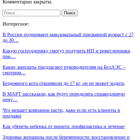
Комментарии закрыты.
Интересное:
В России поднимают максимальный призывной возраст с 27
до 30…
Какую господдержку смогут получить ИП и ремесленники
при…
Какие зарплаты предлагают руководителям на БелАЭС –
смотрим…
Бездомного кота откормили до 17 кг, он не может ходить
В МАРТ рассказали, как будут определять справедливую
цену…
Что мешает компании расти, даже если есть клиенты и
продажи
Как уберечь ребенка от ринита: профилактика и лечение
Здоровье женщины после беременности: восстановление и