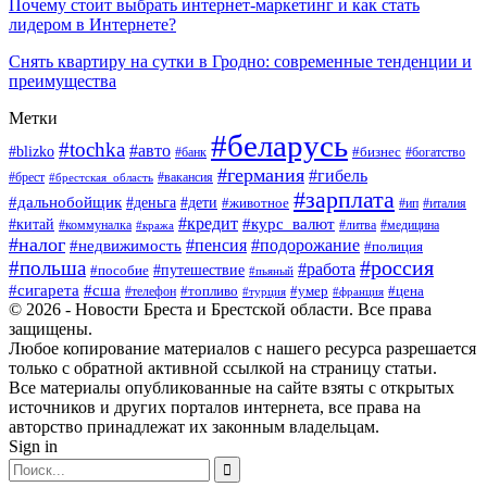
Почему стоит выбрать интернет-маркетинг и как стать
лидером в Интернете?
Снять квартиру на сутки в Гродно: современные тенденции и
преимущества
Метки
#беларусь
#tochka
#авто
#blizko
#банк
#бизнес
#богатство
#германия
#гибель
#вакансия
#брест
#брестская_область
#зарплата
#дальнобойщик
#дети
#деньга
#животное
#италия
#ип
#кредит
#курс_валют
#китай
#литва
#медицина
#коммуналка
#кража
#налог
#пенсия
#подорожание
#недвижимость
#полиция
#польша
#россия
#работа
#пособие
#путешествие
#пьяный
#сигарета
#сша
#топливо
#умер
#цена
#телефон
#турция
#франция
© 2026 - Новости Бреста и Брестской области. Все права
защищены.
Любое копирование материалов с нашего ресурса разрешается
только с обратной активной ссылкой на страницу статьи.
Все материалы опубликованные на сайте взяты с открытых
источников и других порталов интернета, все права на
авторство принадлежат их законным владельцам.
Sign in