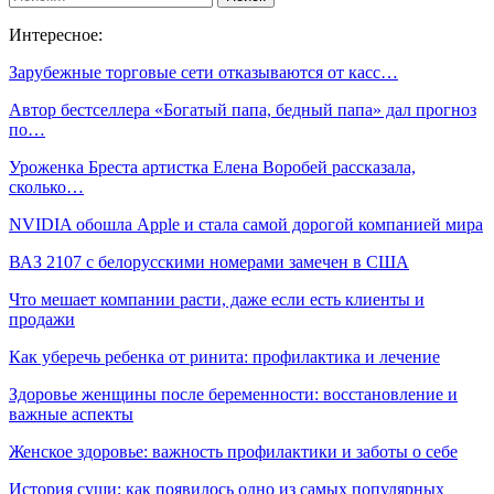
Интересное:
Зарубежные торговые сети отказываются от касс…
Автор бестселлера «Богатый папа, бедный папа» дал прогноз
по…
Уроженка Бреста артистка Елена Воробей рассказала,
сколько…
NVIDIA обошла Apple и стала самой дорогой компанией мира
ВАЗ 2107 с белорусскими номерами замечен в США
Что мешает компании расти, даже если есть клиенты и
продажи
Как уберечь ребенка от ринита: профилактика и лечение
Здоровье женщины после беременности: восстановление и
важные аспекты
Женское здоровье: важность профилактики и заботы о себе
История суши: как появилось одно из самых популярных