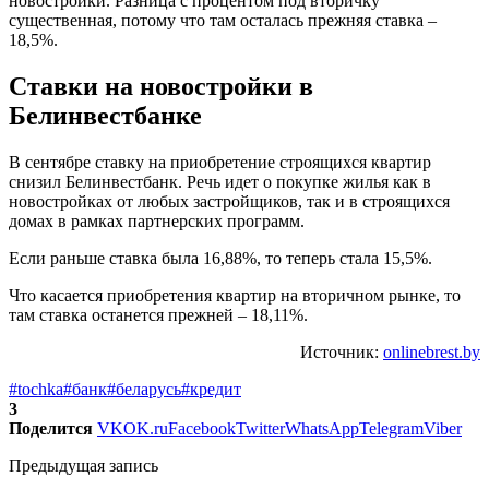
новостройки. Разница с процентом под вторичку
существенная, потому что там осталась прежняя ставка –
18,5%.
Ставки на новостройки в
Белинвестбанке
В сентябре ставку на приобретение строящихся квартир
снизил Белинвестбанк. Речь идет о покупке жилья как в
новостройках от любых застройщиков, так и в строящихся
домах в рамках партнерских программ.
Если раньше ставка была 16,88%, то теперь стала 15,5%.
Что касается приобретения квартир на вторичном рынке, то
там ставка останется прежней – 18,11%.
Источник:
onlinebrest.by
#tochka
#банк
#беларусь
#кредит
3
Поделится
VK
OK.ru
Facebook
Twitter
WhatsApp
Telegram
Viber
Предыдущая запись