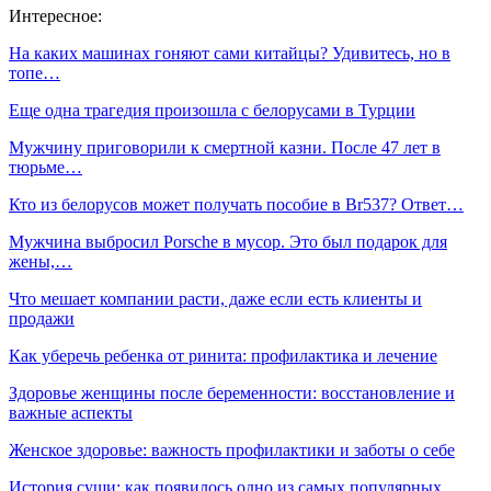
Интересное:
На каких машинах гоняют сами китайцы? Удивитесь, но в
топе…
Еще одна трагедия произошла с белорусами в Турции
Мужчину приговорили к смертной казни. После 47 лет в
тюрьме…
Кто из белорусов может получать пособие в Br537? Ответ…
Мужчина выбросил Porsche в мусор. Это был подарок для
жены,…
Что мешает компании расти, даже если есть клиенты и
продажи
Как уберечь ребенка от ринита: профилактика и лечение
Здоровье женщины после беременности: восстановление и
важные аспекты
Женское здоровье: важность профилактики и заботы о себе
История суши: как появилось одно из самых популярных