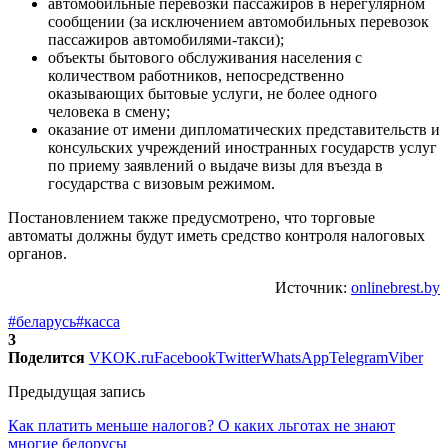
автомобильные перевозки пассажиров в нерегулярном
сообщении (за исключением автомобильных перевозок
пассажиров автомобилями-такси);
объекты бытового обслуживания населения с
количеством работников, непосредственно
оказывающих бытовые услуги, не более одного
человека в смену;
оказание от имени дипломатических представительств и
консульских учреждений иностранных государств услуг
по приему заявлений о выдаче визы для въезда в
государства с визовым режимом.
Постановлением также предусмотрено, что торговые
автоматы должны будут иметь средство контроля налоговых
органов.
Источник:
onlinebrest.by
#беларусь
#касса
3
Поделится
VK
OK.ru
Facebook
Twitter
WhatsApp
Telegram
Viber
Предыдущая запись
Как платить меньше налогов? О каких льготах не знают
многие белорусы