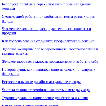
Белоруска погибла в горах Словакии после нападения
медведя
Сколько дней работы понадобится жителям разных стран
ради…
Что мешает компании расти, даже если есть клиенты и
продажи
Как уберечь ребенка от ринита: профилактика и лечение
Здоровье женщины после беременности: восстановление и
важные аспекты
Женское здоровье: важность профилактики и заботы о себе
История суши: как появилось одно из самых популярных
блюд мира
Ретросветильники: дизайн и актуальные тренды
Чистота салона автомобиля: важность и методы ухода
Турция: идеальное направление для бизнеса и жизни
Как выбрать межкомнатные двери