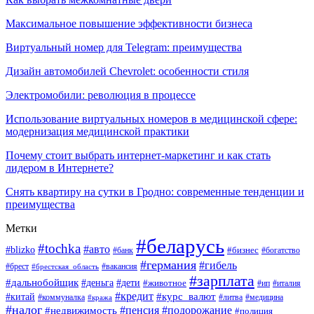
Максимальное повышение эффективности бизнеса
Виртуальный номер для Telegram: преимущества
Дизайн автомобилей Chevrolet: особенности стиля
Электромобили: революция в процессе
Использование виртуальных номеров в медицинской сфере:
модернизация медицинской практики
Почему стоит выбрать интернет-маркетинг и как стать
лидером в Интернете?
Снять квартиру на сутки в Гродно: современные тенденции и
преимущества
Метки
#беларусь
#tochka
#авто
#blizko
#банк
#бизнес
#богатство
#германия
#гибель
#вакансия
#брест
#брестская_область
#зарплата
#дальнобойщик
#дети
#деньга
#животное
#италия
#ип
#кредит
#курс_валют
#китай
#литва
#медицина
#коммуналка
#кража
#налог
#пенсия
#подорожание
#недвижимость
#полиция