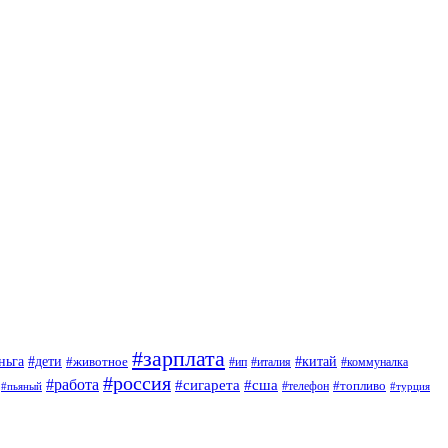
#зарплата
#дети
#китай
ньга
#животное
#италия
#ип
#коммуналка
#россия
#работа
#сигарета
#сша
#топливо
#пьяный
#телефон
#турция