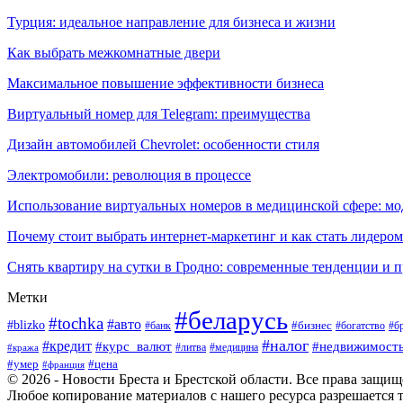
Турция: идеальное направление для бизнеса и жизни
Как выбрать межкомнатные двери
Максимальное повышение эффективности бизнеса
Виртуальный номер для Telegram: преимущества
Дизайн автомобилей Chevrolet: особенности стиля
Электромобили: революция в процессе
Использование виртуальных номеров в медицинской сфере: м
Почему стоит выбрать интернет-маркетинг и как стать лидером
Снять квартиру на сутки в Гродно: современные тенденции и 
Метки
#беларусь
#tochka
#авто
#blizko
#банк
#бизнес
#богатство
#б
#налог
#кредит
#курс_валют
#недвижимост
#литва
#медицина
#кража
#умер
#цена
#франция
© 2026 - Новости Бреста и Брестской области. Все права защи
Любое копирование материалов с нашего ресурса разрешается т