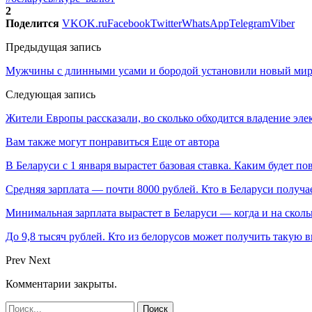
2
Поделится
VK
OK.ru
Facebook
Twitter
WhatsApp
Telegram
Viber
Предыдущая запись
Мужчины с длинными усами и бородой установили новый мир
Следующая запись
Жители Европы рассказали, во сколько обходится владение эл
Вам также могут понравиться
Еще от автора
В Беларуси с 1 января вырастет базовая ставка. Каким будет п
Средняя зарплата — почти 8000 рублей. Кто в Беларуси получа
Минимальная зарплата вырастет в Беларуси — когда и на сколь
До 9,8 тысяч рублей. Кто из белорусов может получить такую 
Prev
Next
Комментарии закрыты.