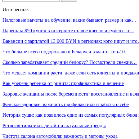
Интересное:
Налоговые вычеты на обучение: какие бывают, размер и как…
Парень за $50 купил в интернете старое кресло и сумел его…
Вакансии с зарплатой 13 000 BYN в регионах: кого ищут и чт
Что больше всего подорожало в Беларуси в марте: топ-10…
Сколько зарабатывает средний белорус? Посмотрели свежие…
Что мешает компании расти, даже если есть клиенты и продаж
Как уберечь ребенка от ринита: профилактика и лечение
Здоровье женщины после беременности: восстановление и важ
Женское здоровье: важность профилактики и заботы о себе
История суши: как появилось одно из самых популярных блюд
Ретросветильники: дизайн и актуальные тренды
Чистота салона автомобиля: важность и методы ухода