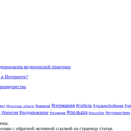
одернизация медицинской практики
 в Интернете?
преимущества
#германия
#гибель
#дальнобойщик
#де
#вакансия
рест
#брестская_область
#польша
#пенсия
#подорожание
ь
#пособие
#путешествие
#полиция
щены.
олько с обратной активной ссылкой на страницу статьи.