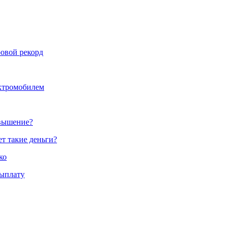
овой рекорд
ектромобилем
овышение?
ет такие деньги?
ко
выплату