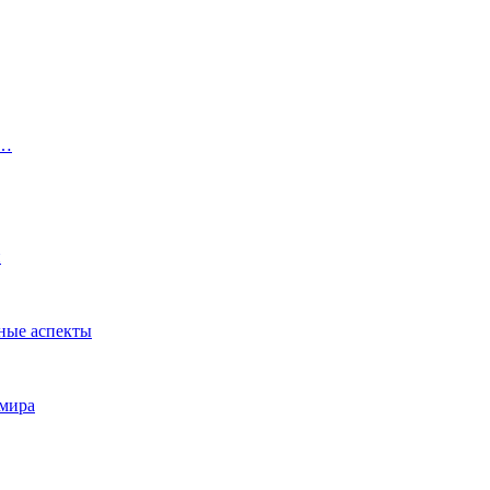
о…
и
ные аспекты
 мира